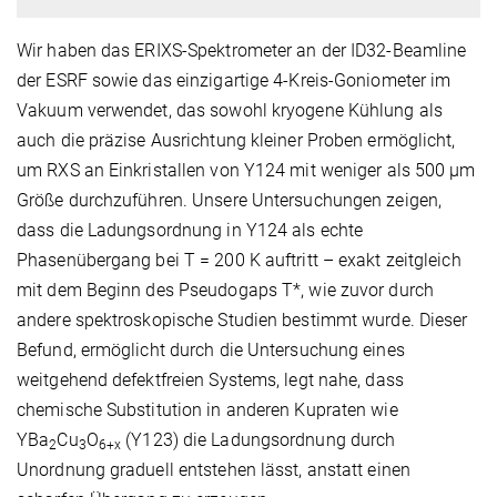
Wir haben das ERIXS-Spektrometer an der ID32-Beamline
der ESRF sowie das einzigartige 4-Kreis-Goniometer im
Vakuum verwendet, das sowohl kryogene Kühlung als
auch die präzise Ausrichtung kleiner Proben ermöglicht,
um RXS an Einkristallen von Y124 mit weniger als 500 μm
Größe durchzuführen. Unsere Untersuchungen zeigen,
dass die Ladungsordnung in Y124 als echte
Phasenübergang bei T = 200 K auftritt – exakt zeitgleich
mit dem Beginn des Pseudogaps T*, wie zuvor durch
andere spektroskopische Studien bestimmt wurde. Dieser
Befund, ermöglicht durch die Untersuchung eines
weitgehend defektfreien Systems, legt nahe, dass
chemische Substitution in anderen Kupraten wie
YBa
Cu
O
(Y123) die Ladungsordnung durch
2
3
6+x
Unordnung graduell entstehen lässt, anstatt einen