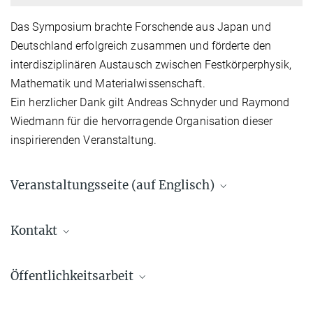
Das Symposium brachte Forschende aus Japan und
Deutschland erfolgreich zusammen und förderte den
interdisziplinären Austausch zwischen Festkörperphysik,
Mathematik und Materialwissenschaft.
Ein herzlicher Dank gilt Andreas Schnyder und Raymond
Wiedmann für die hervorragende Organisation dieser
inspirierenden Veranstaltung.
Veranstaltungsseite (auf Englisch)
Japanese German Workshop on Geometry and
Topology of Quantum Materials
Kontakt
Schnyder, Andreas
Öffentlichkeitsarbeit
Wissenschaftliche/r Gruppenleiter/in
+49 711 689-1553
Kuske, Till
+49 711 689-1702