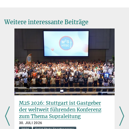
Leiter/in Öffentlichkeitsarbeit
a.schnyder@...
+49 711 689 1600
t.kuske@...
Wiedmann, Raymond
Weitere interessante Beiträge
Doktorand/in
© Till Kuske
+49 711 689-1536
+49 711 689-1702
r.wiedmann@...
M2S 2026: Stuttgart ist Gastgeber
der weltweit führenden Konferenz
zum Thema Supraleitung
30. JULI 2026