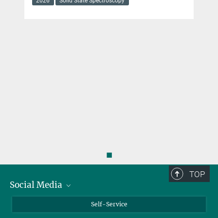
2026
Solid State Spectroscopy
◼
TOP
Social Media
Bluesky
Self-Service
LinkedIn