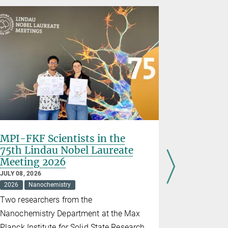
MPI-FKF Scientists in the
2026 Stu
75th Lindau Nobel Laureate
Festiva
Meeting 2026
JUNE 30, 202
2026
Educ
JULY 08, 2026
2026
Nanochemistry
On 27 June,
Two researchers from the
the Stuttgar
Nanochemistry Department at the Max
event "Quan
Planck Institute for Solid State Research