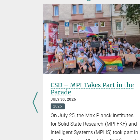
ers of
CSD – MPI Takes Part in the
Parade
JULY 30, 2026
2026
ld gathered
On July 25, the Max Planck Institutes
ch
for Solid State Research (MPI FKF) and
retical
Intelligent Systems (MPI IS) took part in