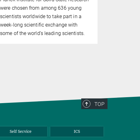
Karls-Gymn
were chosen from among 636 young
afternoon, 
scientists worldwide to take part in a
of activiti
week-long scientific exchange with
hands-on w
some of the world’s leading scientists.
of supercon
TOP
Self Service
ICS