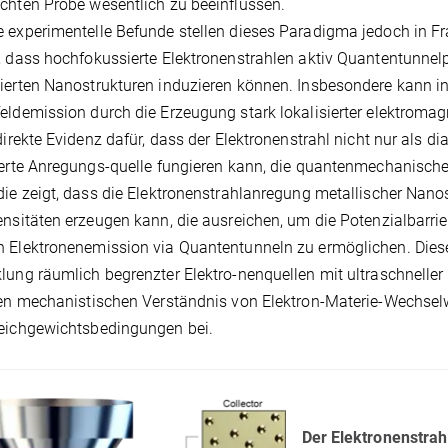
chten Probe wesentlich zu beeinflussen.
 experimentelle Befunde stellen dieses Paradigma jedoch in Fr
, dass hochfokussierte Elektronenstrahlen aktiv Quantentunne
ierten Nanostrukturen induzieren können. Insbesondere kann i
eldemission durch die Erzeugung stark lokalisierter elektromag
 direkte Evidenz dafür, dass der Elektronenstrahl nicht nur als 
ierte Anregungs-quelle fungieren kann, die quantenmechanische 
die zeigt, dass die Elektronenstrahlanregung metallischer Nanost
ensitäten erzeugen kann, die ausreichen, um die Potenzialbarri
 Elektronenemission via Quantentunneln zu ermöglichen. Diese 
lung räumlich begrenzter Elektro-nenquellen mit ultraschneller
ten mechanistischen Verständnis von Elektron-Materie-Wechsel
eichgewichtsbedingungen bei.
Der Elektronenstrah