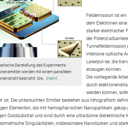
Feldemission ist ei
dem Elektronen eine 
starker elektrischer 
der Potenzialbarriere
Tunnelfeldemission 
intensive optische A
Laserpul-se, die tra
atische Darstellung des Experiments:
erzeugen können.
onenemitter werden mit einem parallelen
Die vorliegende Arbe
onenstrahl bestrahlt. Die
…
[mehr]
durch elektronenstr
werden können, sofer
et ist. Die untersuchten Emitter bestehen aus lithografisch defi
igen Elementen, die mit hemisphärischen Nanopartikeln gekop-p
igen Goldsubstrat und sind durch eine ultradünne dielektrische 
eometrische Singularitäten, insbesondere Nanolücken und stark