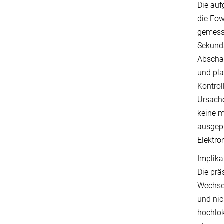
Die auf
die Fow
gemesse
Sekundä
Abscha
und pla
Kontrol
Ursach
keine m
ausgepr
Elektro
Implika
Die prä
Wechsel
und nic
hochlok