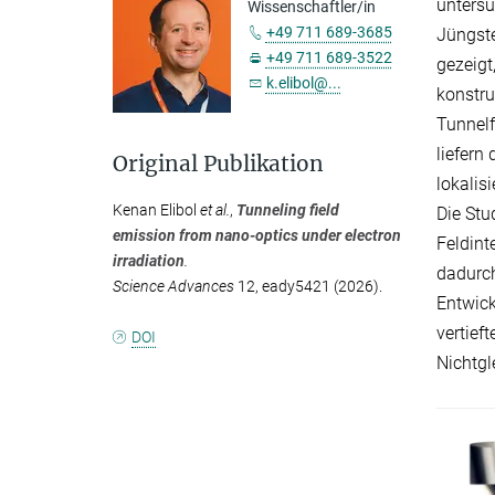
untersu
Wissenschaftler/in
+49 711 689-3685
Jüngste
+49 711 689-3522
gezeigt
k.elibol@...
konstru
Tunnelf
liefern
Original Publikation
lokalis
Kenan Elibol
et al.
,
Tunneling field
Die Stu
emission from nano-optics under electron
Feldint
irradiation
.
dadurch
Science Advances
12, eady5421 (2026).
Entwick
vertief
DOI
Nichtgl