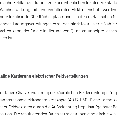
ische Feldkonzentration zu einer erheblichen lokalen Verstärk
 Wechselwirkung mit dem einfallenden Elektronenstrahl werden k
nte lokalisierte Oberflächenplasmonen, in den metallischen N
erenden Ladungsverteilungen erzeugen stark loka-lisierte Nahfel
reiten kann, der für die Initiierung von Quantentunnelprozess
lich ist.
lige Kartierung elektrischer Feldverteilungen
ntitative Charakterisierung der räumlichen Feldverteilung erfolg
ransmissionselektronenmikroskopie (4D-STEM). Diese Technik e
scher Feldvektoren durch die Aufzeichnung impulsaufgelöster 
osition. Die resultierenden Datensätze erlauben eine direkte Vi