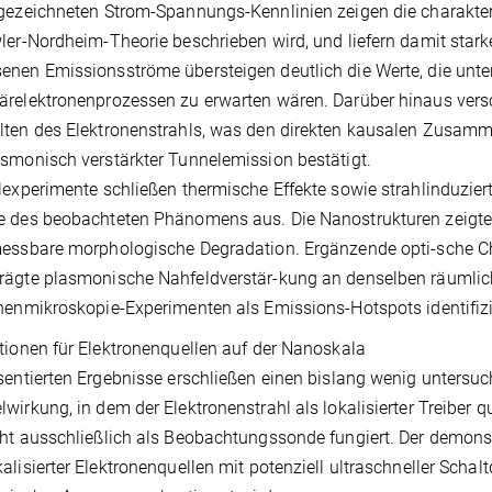
gezeichneten Strom-Spannungs-Kennlinien zeigen die charakteri
ler-Nordheim-Theorie beschrieben wird, und liefern damit starke
nen Emissionsströme übersteigen deutlich die Werte, die unt
relektronenprozessen zu erwarten wären. Darüber hinaus ver
lten des Elektronenstrahls, was den direkten kausalen Zusam
smonisch verstärkter Tunnelemission bestätigt.
lexperimente schließen thermische Effekte sowie strahlinduziert
e des beobachteten Phänomens aus. Die Nanostrukturen zeigte
essbare morphologische Degradation. Ergänzende opti-sche Ch
ägte plasmonische Nahfeldverstär-kung an denselben räumlich
nenmikroskopie-Experimenten als Emissions-Hotspots identifizi
tionen für Elektronenquellen auf der Nanoskala
sentierten Ergebnisse erschließen einen bislang wenig untersuc
wirkung, in dem der Elektronenstrahl als lokalisierter Treibe
ht ausschließlich als Beobachtungssonde fungiert. Der demons
alisierter Elektronenquellen mit potenziell ultraschneller Scha