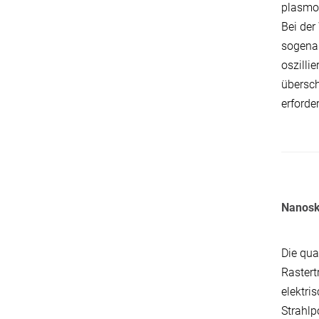
plasmon
Bei der
sogenan
oszilli
übersch
erforder
Nanoska
Die qua
Rastert
elektri
Strahlp