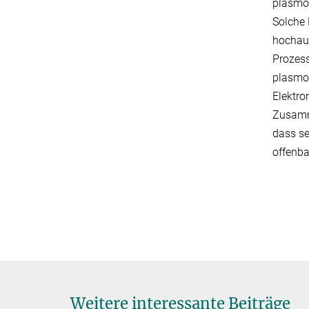
plasmo
Solche 
hochauf
Prozess
plasmon
Elektro
Zusamm
dass se
offenba
Weitere interessante Beiträge