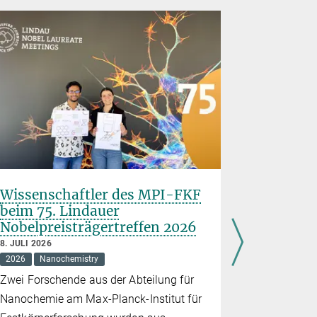
Wissenschaftler des MPI-FKF
Stuttgar
beim 75. Lindauer
Wissensc
Nobelpreisträgertreffen 2026
„Quantu
8. JULI 2026
30. JUNI 202
2026
Nanochemistry
2026
Educ
Zwei Forschende aus der Abteilung für
Am 27. Jun
Nanochemie am Max-Planck-Institut für
seiner Vera