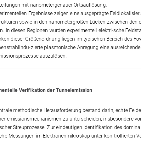
teilungen mit nanometergenauer Ortsauflösung.
erimentellen Ergebnisse zeigen eine ausgeprägte Feldlokalisie
rukturen sowie in den nanometergroßen Lücken zwischen den 
ln. In diesen Regionen wurden experimentell elektri-sche Feld
rken dieser Größenordnung liegen im typischen Bereich des Fo
nenstrahlindu-zierte plasmonische Anregung eine ausreichend
missionsprozesse auszulösen.
entelle Verifikation der Tunnelemission
ntrale methodische Herausforderung bestand darin, echte Feld
onenemissionsmechanismen zu unterscheiden, insbesondere von
ischer Streuprozesse. Zur eindeutigen Identifikation des dom
sche Messungen im Elektronenmikroskop unter kon-trollierten