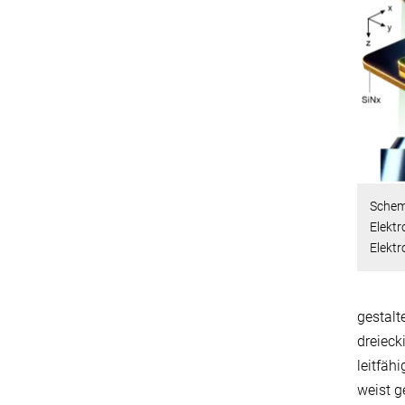
Schem
Elektr
Elektr
gestalt
dreieck
leitfäh
weist g