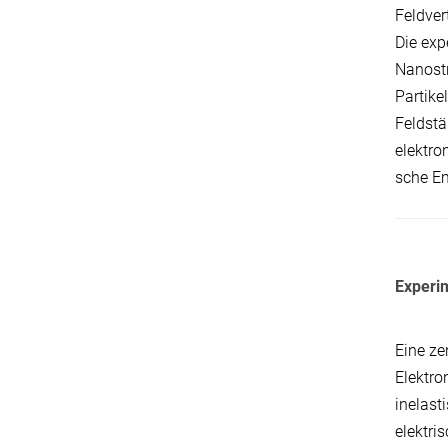
Feldver
Die exp
Nanost
Partike
Feldstä
elektro
sche E
Experim
Eine ze
Elektr
inelast
elektri