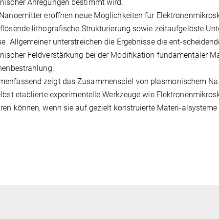
nischer Anregungen bestimmt wird.
Nanoemitter eröffnen neue Möglichkeiten für Elektronenmikrosk
lösende lithografische Strukturierung sowie zeitaufgelöste Unt
e. Allgemeiner unterstreichen die Ergebnisse die ent-scheiden
ischer Feldverstärkung bei der Modifikation fundamentaler Ma
nenbestrahlung.
enfassend zeigt das Zusammenspiel von plasmonischem Nano
lbst etablierte experimentelle Werkzeuge wie Elektronenmikr
ren können, wenn sie auf gezielt konstruierte Materi-alsystem