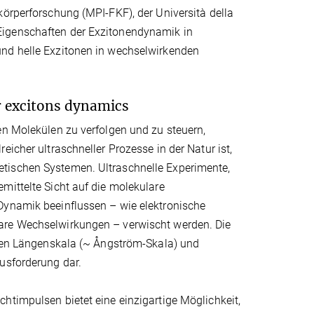
körperforschung (MPI-FKF), der Università della
Eigenschaften der Exzitonendynamik in
und helle Exzitonen in wechselwirkenden
r excitons dynamics
en Molekülen zu verfolgen und zu steuern,
icher ultraschneller Prozesse in der Natur ist,
tischen Systemen. Ultraschnelle Experimente,
mittelte Sicht auf die molekulare
Dynamik beeinflussen – wie elektronische
lare Wechselwirkungen – verwischt werden. Die
schen Längenskala (~ Ångström-Skala) und
usforderung dar.
htimpulsen bietet eine einzigartige Möglichkeit,