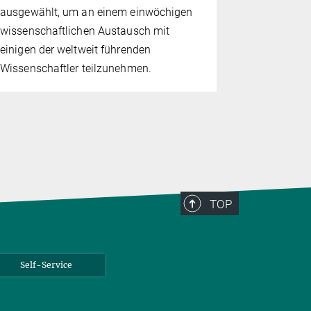
ausgewählt, um an einem einwöchigen
die Besuche
wissenschaftlichen Austausch mit
genießen, 
einigen der weltweit führenden
über Mitma
Wissenschaftler teilzunehmen.
Vorführun
mit Supral
TOP
Self-Service