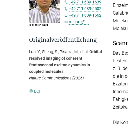
+49 711 689-1639
Einzelm
+49 711 689-5502
Calabri
+49 711 689-1662
Molekül
m.garg@...
© Manish Garg
Molekül
Originalveröffentlichung
Scann
Luo, Y., Sheng, S., Pisarra, M., et al.
Orbital-
Das Bes
resolved imaging of coherent
besteht
femtosecond exciton dynamics in
z. B. d
coupled molecules.
die in 
Nature Communications (2026).
Exziton
DOI
Inhomog
Fähigke
Zeitska
Die Kom