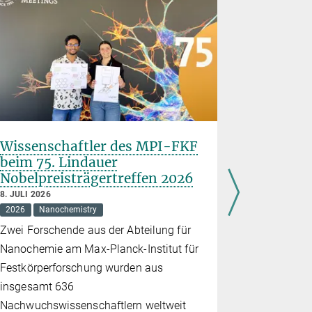
Wissenschaftler des MPI-FKF
Stuttgar
beim 75. Lindauer
Wissensc
Nobelpreisträgertreffen 2026
„Quantu
8. JULI 2026
30. JUNI 202
2026
Nanochemistry
2026
Educ
Zwei Forschende aus der Abteilung für
Am 27. Jun
Nanochemie am Max-Planck-Institut für
seiner Vera
Festkörperforschung wurden aus
am Stuttgar
insgesamt 636
teil, die i
Nachwuchswissenschaftlern weltweit
Den ganzen