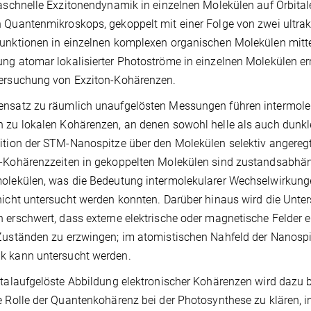
raschnelle Exzitonendynamik in einzelnen Molekülen auf Orbital
 Quantenmikroskops, gekoppelt mit einer Folge von zwei ultrak
unktionen in einzelnen komplexen organischen Molekülen mittels
ng atomar lokalisierter Photoströme in einzelnen Molekülen er
tersuchung von Exziton-Kohärenzen.
ensatz zu räumlich unaufgelösten Messungen führen intermole
 zu lokalen Kohärenzen, an denen sowohl helle als auch dunkle
ition der STM-Nanospitze über den Molekülen selektiv angereg
-Kohärenzzeiten in gekoppelten Molekülen sind zustandsabhängi
olekülen, was die Bedeutung intermolekularer Wechselwirkungen
nicht untersucht werden konnten. Darüber hinaus wird die Unt
 erschwert, dass externe elektrische oder magnetische Felder 
Zuständen zu erzwingen; im atomistischen Nahfeld der Nanospit
k kann untersucht werden.
italaufgelöste Abbildung elektronischer Kohärenzen wird dazu 
e Rolle der Quantenkohärenz bei der Photosynthese zu klären, in