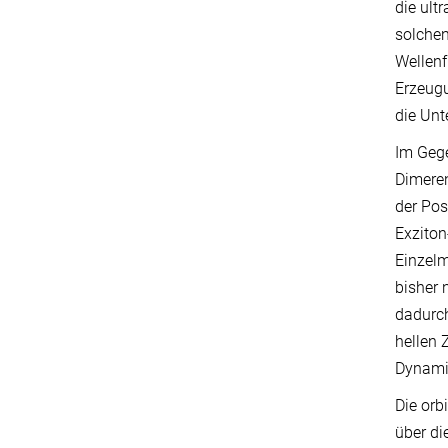
die ult
solchen
Wellenf
Erzeugu
die Un
Im Geg
Dimeren
der Pos
Exziton
Einzelm
bisher 
dadurch
hellen 
Dynami
Die orb
über di