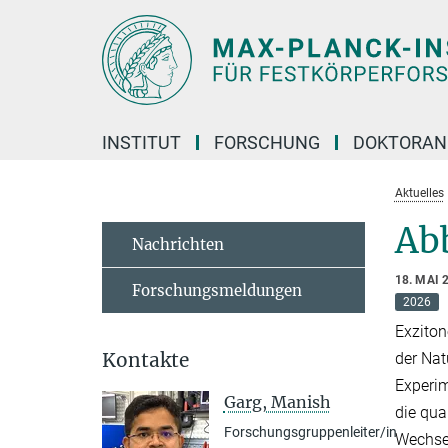
Hauptinhalt
INSTITUT
FORSCHUNG
DOKTORAN
Aktuelles
Ab
Nachrichten
18. MAI 
Forschungsmeldungen
2026
Exziton
Kontakte
der Nat
Experim
Garg, Manish
die qua
Forschungsgruppenleiter/in
Wechsel