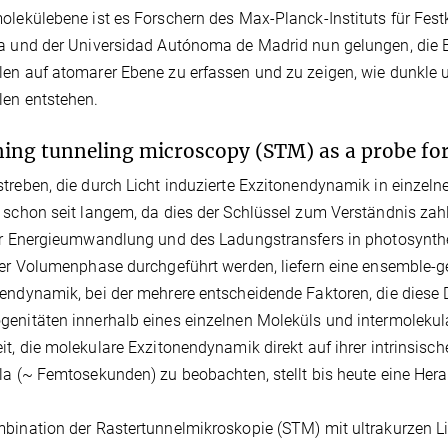
olekülebene ist es Forschern des Max-Planck-Instituts für Fest
a und der Universidad Autónoma de Madrid nun gelungen, die 
en auf atomarer Ebene zu erfassen und zu zeigen, wie dunkle 
en entstehen.
ing tunneling microscopy (STM) as a probe fo
treben, die durch Licht induzierte Exzitonendynamik in einzeln
 schon seit langem, da dies der Schlüssel zum Verständnis zahlre
er Energieumwandlung und des Ladungstransfers in photosynthe
der Volumenphase durchgeführt werden, liefern eine ensemble-ge
endynamik, bei der mehrere entscheidende Faktoren, die diese 
enitäten innerhalb eines einzelnen Moleküls und intermoleku
it, die molekulare Exzitonendynamik direkt auf ihrer intrinsi
la (~ Femtosekunden) zu beobachten, stellt bis heute eine Hera
bination der Rastertunnelmikroskopie (STM) mit ultrakurzen Lic