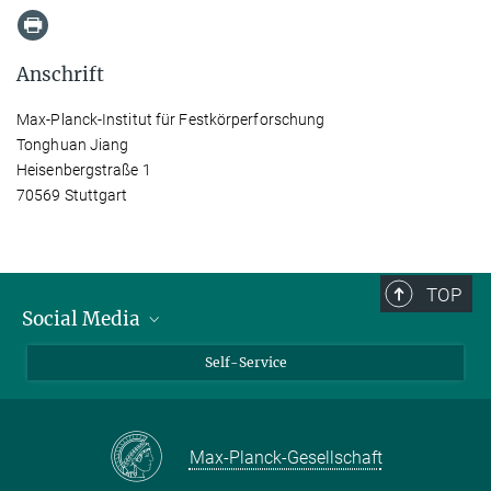
Anschrift
Max-Planck-Institut für Festkörperforschung
Tonghuan Jiang
Heisenbergstraße 1
70569 Stuttgart
TOP
Social Media
Bluesky
Self-Service
LinkedIn
YouTube
Max-Planck-Gesellschaft
Facebook