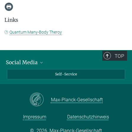
Links
Quantum Many-Body Theroy
TOP
Social Media
Bluesky
Self-Service
LinkedIn
YouTube
Max-Planck-Gesellschaft
Facebook
Twitter
Impressum
Datenschutzhinweis
©
2026, Max-Planck-Gesellschaft