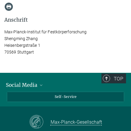
Anschrift
Max-Planck-Institut für Festkörperforschung
Shengming Zhang
Heisenbergstraße 1
70569 Stuttgart
TOP
Social Media
Bluesky
Self-Service
LinkedIn
YouTube
Max-Planck-Gesellschaft
Facebook