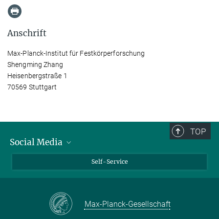
Anschrift
Max-Planck-Institut für Festkörperforschung
Shengming Zhang
Heisenbergstraße 1
70569 Stuttgart
TOP
Social Media
Bluesky
Self-Service
LinkedIn
YouTube
Max-Planck-Gesellschaft
Facebook