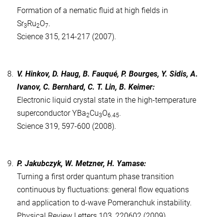
Formation of a nematic fluid at high fields in
Sr
Ru
O
.
3
2
7
Science 315, 214-217 (2007).
8.
V. Hinkov, D. Haug, B. Fauqué, P. Bourges, Y. Sidis, A.
Ivanov, C. Bernhard, C. T. Lin, B. Keimer:
Electronic liquid crystal state in the high-temperature
superconductor YBa
Cu
O
.
2
3
6.45
Science 319, 597-600 (2008).
9.
P. Jakubczyk, W. Metzner, H. Yamase:
Turning a first order quantum phase transition
continuous by fluctuations: general flow equations
and application to d-wave Pomeranchuk instability.
Physical Review Letters 103, 220602 (2009).