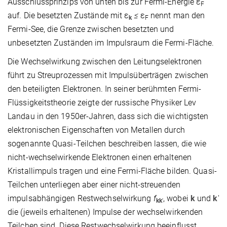
Ausschlussprinzips von unten bis zur Fermi-Energie ε
F
auf. Die besetzten Zustände mit ε
≤
ε
nennt man den
k
F
Fermi-See, die Grenze zwischen besetzten und
unbesetzten Zuständen im Impulsraum die Fermi-Fläche.
Die Wechselwirkung zwischen den Leitungselektronen
führt zu Streuprozessen mit Impulsüberträgen zwischen
den beteiligten Elektronen. In seiner berühmten Fermi-
Flüssigkeitstheorie zeigte der russische Physiker Lev
Landau in den 1950er-Jahren, dass sich die wichtigsten
elektronischen Eigenschaften von Metallen durch
sogenannte Quasi-Teilchen beschreiben lassen, die wie
nicht-wechselwirkende Elektronen einen erhaltenen
Kristallimpuls tragen und eine Fermi-Fläche bilden. Quasi-
Teilchen unterliegen aber einer nicht-streuenden
impulsabhängigen Restwechselwirkung
f
, wobei
k
und
k
'
kk
'
die (jeweils erhaltenen) Impulse der wechselwirkenden
Teilchen sind. Diese Restwechselwirkung beeinflusst