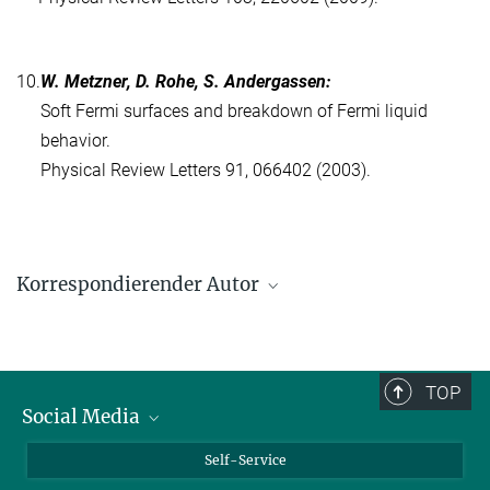
10.
W. Metzner, D. Rohe, S. Andergassen:
Soft Fermi surfaces and breakdown of Fermi liquid
behavior.
Physical Review Letters 91, 066402 (2003).
Korrespondierender Autor
Walter Metzner
Max-Planck-Institut für Festkörperforschung, Stuttgart
w.metzner@fkf.mpg.de
TOP
Social Media
Bluesky
Self-Service