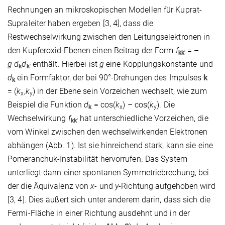
Rechnungen an mikroskopischen Modellen für Kuprat-
Supraleiter haben ergeben [3, 4], dass die
Restwechselwirkung zwischen den Leitungselektronen in
den Kupferoxid-Ebenen einen Beitrag der Form
f
= –
kk
'
g d
d
enthält. Hierbei ist
g
eine Kopplungskonstante und
k
k
'
d
ein Formfaktor, der bei 90°-Drehungen des Impulses
k
k
= (
k
,
k
)
in der Ebene sein Vorzeichen wechselt, wie zum
x
y
Beispiel die Funktion
d
= cos(
k
) – cos(
k
).
Die
k
x
y
Wechselwirkung
f
hat unterschiedliche Vorzeichen, die
kk
'
vom Winkel zwischen den wechselwirkenden Elektronen
abhängen (Abb. 1). Ist sie hinreichend stark, kann sie eine
Pomeranchuk-Instabilität hervorrufen. Das System
unterliegt dann einer spontanen Symmetriebrechung, bei
der die Äquivalenz von
x-
und
y
-Richtung aufgehoben wird
[3, 4]. Dies äußert sich unter anderem darin, dass sich die
Fermi-Fläche in einer Richtung ausdehnt und in der