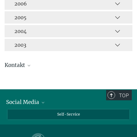
2006
2005
2004
2003
Kontakt
Till Kuske
Öffentlichkeitsarbeit
+49 711 689-1600
TOP
Social Media
pr@...
Bluesky
Self-Service
LinkedIn
YouTube