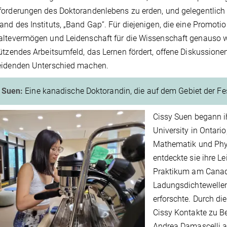
orderungen des Doktorandenlebens zu erden, und gelegentlich üb
nd des Instituts, „Band Gap“. Für diejenigen, die eine Promotion
ltevermögen und Leidenschaft für die Wissenschaft genauso wi
ützendes Arbeitsumfeld, das Lernen fördert, offene Diskussione
eidenden Unterschied machen.
y Suen:
Eine kanadische Doktorandin, die auf dem Gebiet der Fes
Cissy Suen begann 
University in Ontari
Mathematik und Phys
entdeckte sie ihre Le
Praktikum am Canadi
Ladungsdichtewellen
erforschte. Durch di
Cissy Kontakte zu B
Andrea Damascelli an