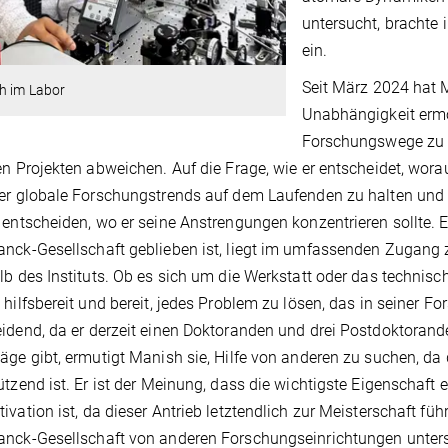
untersucht, brachte
ein.
Seit März 2024 hat M
h im Labor
Unabhängigkeit ermö
Forschungswege zu e
en Projekten abweichen. Auf die Frage, wie er entscheidet, worauf
er globale Forschungstrends auf dem Laufenden zu halten und ak
 entscheiden, wo er seine Anstrengungen konzentrieren sollte.
nck-Gesellschaft geblieben ist, liegt im umfassenden Zugang
lb des Instituts. Ob es sich um die Werkstatt oder das technisch
 hilfsbereit und bereit, jedes Problem zu lösen, das in seiner 
idend, da er derzeit einen Doktoranden und drei Postdoktoran
äge gibt, ermutigt Manish sie, Hilfe von anderen zu suchen, d
ützend ist. Er ist der Meinung, dass die wichtigste Eigenschaft 
ivation ist, da dieser Antrieb letztendlich zur Meisterschaft f
nck-Gesellschaft von anderen Forschungseinrichtungen unters