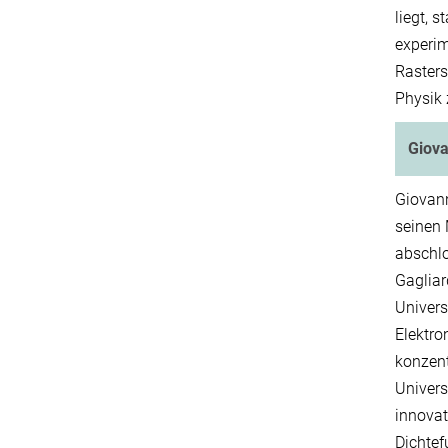
liegt, 
experim
Rasters
Physik 
Giova
Giovann
seinen 
abschlo
Gagliar
Univers
Elektro
konzent
Univers
innovat
Dichtef