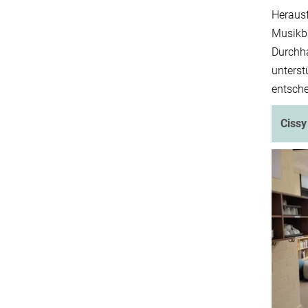
Herausf
Musikba
Durchha
unterst
entsch
Ciss