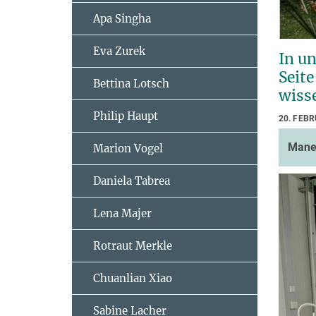
Apa Singha
Eva Zurek
In un
Seite
Bettina Lotsch
wisse
Philip Haupt
20. FEB
Mane
Marion Vogel
Daniela Tabrea
Lena Majer
Rotraut Merkle
Chuanlian Xiao
Sabine Lacher