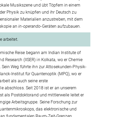
 lokale Musikszene und übt Töpfern in einem
b der Physik zu knüpfen und ihr Deutsch zu
mensionaler Materialien anzustreben, mit dem
oskopie an
in-operando
-Geräten aufzubauen.
 arbeitet.
ische Reise begann am Indian Institute of
nd Research (IISER) in Kolkata, wo er Chemie
. Sein Weg führte ihn zur Attosekunden-Physik-
anck-Institut für Quantenoptik (MPQ), wo er
rbeit als auch seine erste
e abschloss. Seit 2018 ist er an unserem
hst als Postdoktorand und mittlerweile leitet er
ngige Arbeitsgruppe. Seine Forschung zur
uantenmikroskops, das elektronische und
an fundamentalen Raum-Zeit-Grenzen