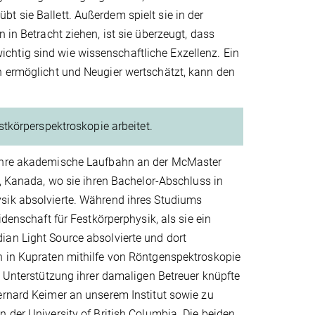
t sie Ballett. Außerdem spielt sie in der
 in Betracht ziehen, ist sie überzeugt, dass
chtig sind wie wissenschaftliche Exzellenz. Ein
n ermöglicht und Neugier wertschätzt, kann den
tkörperspektroskopie arbeitet.
ihre akademische Laufbahn an der McMaster
o, Kanada, wo sie ihren Bachelor-Abschluss in
ik absolvierte. Während ihres Studiums
idenschaft für Festkörperphysik, als sie ein
an Light Source absolvierte und dort
 in Kupraten mithilfe von Röntgenspektroskopie
e Unterstützung ihrer damaligen Betreuer knüpfte
ernard Keimer an unserem Institut sowie zu
 der University of British Columbia. Die beiden