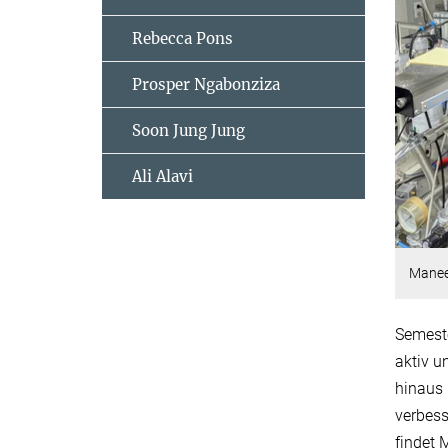
Rebecca Pons
Prosper Ngabonziza
Soon Jung Jung
Ali Alavi
Manee
Semeste
aktiv u
hinaus 
verbess
findet 