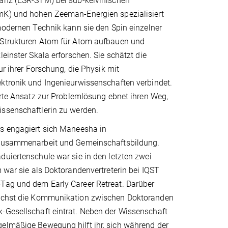
anz (ESR-STM) bei sub-kelvinischen
K) und hohen Zeeman-Energien spezialisiert
modernen Technik kann sie den Spin einzelner
Strukturen Atom für Atom aufbauen und
leinster Skala erforschen. Sie schätzt die
ur ihrer Forschung, die Physik mit
ktronik und Ingenieurwissenschaften verbindet.
erte Ansatz zur Problemlösung ebnet ihren Weg,
ssenschaftlerin zu werden.
s engagiert sich Maneesha in
 Zusammenarbeit und Gemeinschaftsbildung.
uiertenschule war sie in den letzten zwei
m war sie als Doktorandenvertreterin bei IQST
-Tag und dem Early Career Retreat. Darüber
unächst die Kommunikation zwischen Doktoranden
k-Gesellschaft eintrat. Neben der Wissenschaft
gelmäßige Bewegung hilft ihr, sich während der