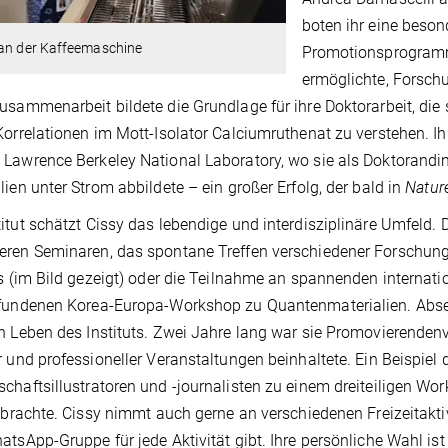
boten ihr eine beso
 an der Kaffeemaschine
Promotionsprogramm 
ermöglichte, Forsch
usammenarbeit bildete die Grundlage für ihre Doktorarbeit, die
Korrelationen im Mott-Isolator Calciumruthenat zu verstehen. Ih
Lawrence Berkeley National Laboratory, wo sie als Doktorandin e
lien unter Strom abbildete – ein großer Erfolg, der bald in
Natur
itut schätzt Cissy das lebendige und interdisziplinäre Umfeld.
ren Seminaren, das spontane Treffen verschiedener Forschun
ts (im Bild gezeigt) oder die Teilnahme an spannenden internat
fundenen Korea-Europa-Workshop zu Quantenmaterialien. Abseit
n Leben des Instituts. Zwei Jahre lang war sie Promovierendenv
r und professioneller Veranstaltungen beinhaltete. Ein Beispiel da
chaftsillustratoren und -journalisten zu einem dreiteiligen 
t brachte. Cissy nimmt auch gerne an verschiedenen Freizeitakti
atsApp-Gruppe für jede Aktivität gibt. Ihre persönliche Wahl ist