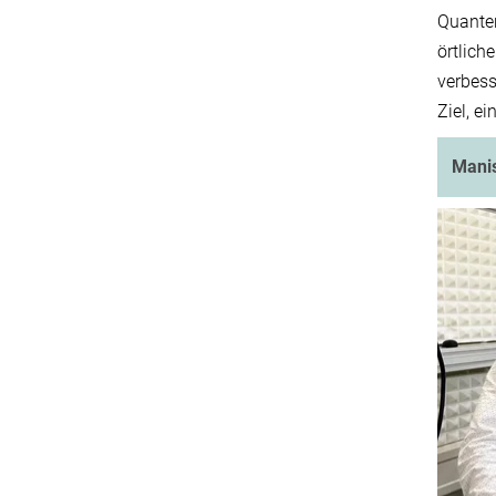
Quanten
örtlich
verbess
Ziel, e
Mani