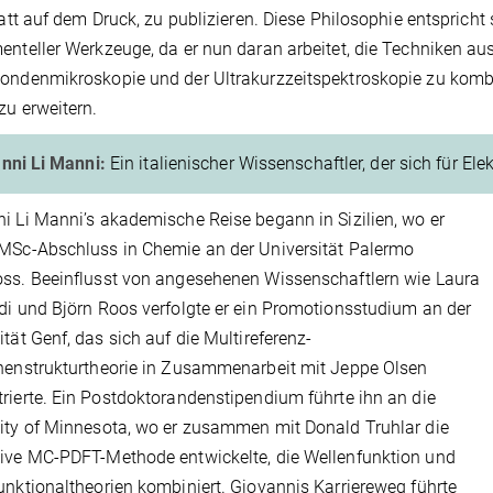
statt auf dem Druck, zu publizieren. Diese Philosophie entspric
enteller Werkzeuge, da er nun daran arbeitet, die Techniken a
ondenmikroskopie und der Ultrakurzzeitspektroskopie zu kombi
zu erweitern.
nni Li Manni:
Ein italienischer Wissenschaftler, der sich für Ele
i Li Manni’s akademische Reise begann in Sizilien, wo er
MSc-Abschluss in Chemie an der Universität Palermo
ss. Beeinflusst von angesehenen Wissenschaftlern wie Laura
di und Björn Roos verfolgte er ein Promotionsstudium an der
ität Genf, das sich auf die Multireferenz-
nenstrukturtheorie in Zusammenarbeit mit Jeppe Olsen
rierte. Ein Postdoktorandenstipendium führte ihn an die
ity of Minnesota, wo er zusammen mit Donald Truhlar die
ive MC-PDFT-Methode entwickelte, die Wellenfunktion und
unktionaltheorien kombiniert. Giovannis Karriereweg führte