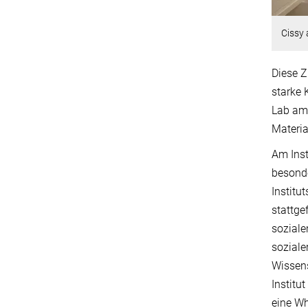
Cissy
Diese Z
starke 
Lab am 
Materia
Am Inst
besonde
Institu
stattge
soziale
soziale
Wissens
Institu
eine Wh