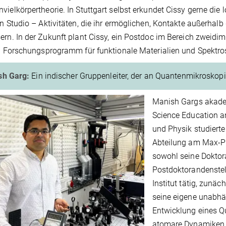
vielkörpertheorie. In Stuttgart selbst erkundet Cissy gerne die
en Studio – Aktivitäten, die ihr ermöglichen, Kontakte außerhal
ern. In der Zukunft plant Cissy, ein Postdoc im Bereich zweidi
in Forschungsprogramm für funktionale Materialien und Spektr
sh Garg:
Ein indischer Gruppenleiter, der an Quantenmikroskopie
Manish Gargs akadem
Science Education a
und Physik studierte
Abteilung am Max-Pl
sowohl seine Doktora
Postdoktorandenstell
Institut tätig, zunäc
seine eigene unabhä
Entwicklung eines Q
atomare Dynamiken 