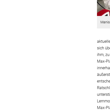
Manis
aktuell
sich üb
ihm, zu
Max-Pla
innerha
äußerst
entsche
Ratschl
unterst
Lernmot
Max-Pla