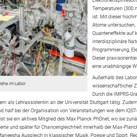
Elektronenspinreson
Temperaturen (300 m
ist. Mit dieser hoch
Atome untersuchen, 
Quanteneffekte auf k
interdisziplinäre Nat
Programmierung, Ele
Dieser praxisorienti
eine unabhängige Wi
Außerhalb des Labor
sha im Labor.
wissenschaftlicher
Durch die IMPRS-Grad
rn als Lehrassistentin an der Universität Stuttgart tätig. Zude
nd half bei der Organisation von Veranstaltungen wie dem IQST
ist sie ein aktives Mitglied des Max Planck PhDnet, wo sie z
erte und später für Chancengleichheit innerhalb der Max-Planc
Maneesha Ausgleich in klassischer Musik, Poesie und Sport. Re