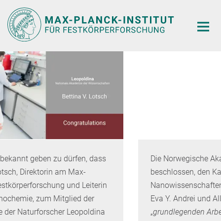
Hauptinhalt
s
Die Norwegische Akademie der Wissenschaften ha
beschlossen, den Kavli-Preis für
n
Nanowissenschaften 2026 an Pablo Jarillo-Herrero
Eva Y. Andrei und Allan H. MacDonald für ihre
„
grundlegenden Arbeiten zur Etablierung des