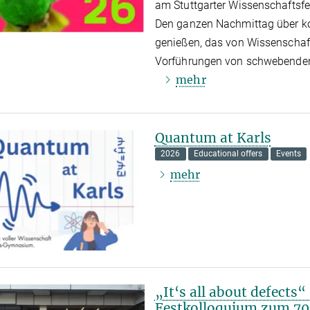
am Stuttgarter Wissenschaftsfes
Den ganzen Nachmittag über ko
genießen, das von Wissenschaf
Vorführungen von schwebenden 
mehr
Quantum at Karls
2026
Educational offers
Events
mehr
„It‘s all about defects
Festkolloquium zum 70