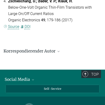
4.
Zschieschang, U.; Bader, V. P.; Klauk, H.
Below-One-Volt Organic Thin-Film Transistors with
Large On/Off Current Ratios
Organic Electronics
49
, 179-186 (2017)
Source
DOI
Korrespondierender Autor
Hagen Klauk
Max-Planck-Institut für Festkörperforschung, Stuttgart
H.Klauk@fkf.mpg.de
TOP
Social Media
Bluesky
Self-Service
LinkedIn
YouTube