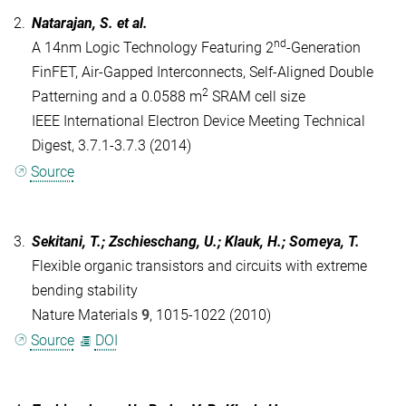
2.
Natarajan, S.
et al
.
nd
A 14nm Logic Technology Featuring 2
-Generation
FinFET, Air-Gapped Interconnects, Self-Aligned Double
2
Patterning and a 0.0588 m
SRAM cell size
IEEE International Electron Device Meeting Technical
Digest, 3.7.1-3.7.3 (2014)
Source
3.
Sekitani, T.; Zschieschang, U.; Klauk, H.; Someya, T.
Flexible organic transistors and circuits with extreme
bending stability
Nature Materials
9
, 1015-1022 (2010)
Source
DOI