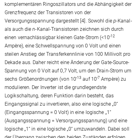
komplementären Ringoszillators und die Abhängigkeit der
Grenzfrequenz der Transistoren von der
Versorgungsspannung dargestellt [4]. Sowohl die
p
-Kanal-
als auch die
n
-Kanal-Transistoren zeichnen sich durch
-12
einen vernachlässigbar kleinen Gate-Strom (<10
Ampère), eine Schwellspannung von 0 Volt und einen
steilen Anstieg der Transferkennlinie von 100 Millivolt pro
Dekade aus. Daher reicht eine Änderung der Gate-Source-
Spannung von 0 Volt auf 0,7 Volt, um den Drain-Strom um
-13
-7
sechs Größenordnungen (von 10
auf 10
Ampère) zu
modulieren. Der Inverter ist die grundlegendste
Logikschaltung, deren Funktion darin besteht, das
Eingangssignal zu invertieren, also eine logische „0“
(Eingangsspannung = 0 Volt) in eine logische „1“
(Ausgangsspannung = Versorgungsspannung) und eine
logische „1“ in eine logische „0“ umzuwandeln. Dabei soll
der Übergang zwischen den beiden Zuständen erfolgen,