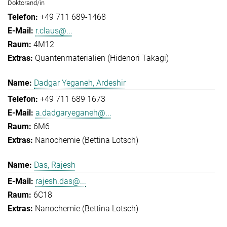
Doktorand/in
+49 711 689-1468
r.claus@...
4M12
Quantenmaterialien (Hidenori Takagi)
Dadgar Yeganeh, Ardeshir
+49 711 689 1673
a.dadgaryeganeh@...
6M6
Nanochemie (Bettina Lotsch)
Das, Rajesh
rajesh.das@...
6C18
Nanochemie (Bettina Lotsch)