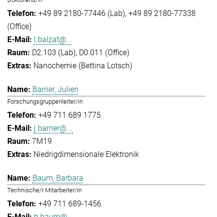
+49 89 2180-77446 (Lab)
+49 89 2180-77338
(Office)
l.balzat@...
D2.103 (Lab), D0.011 (Office)
Nanochemie (Bettina Lotsch)
Barrier, Julien
Forschungsgruppenleiter/in
+49 711 689 1775
j.barrier@...
7M19
Niedrigdimensionale Elektronik
Baum, Barbara
Technische/r Mitarbeiter/in
+49 711 689-1456
b.baum@...