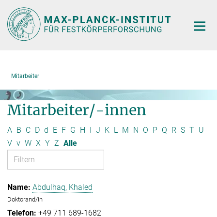
Hauptinhalt
Mitarbeiter
Mitarbeiter/-innen
A
B
C
D
d
E
F
G
H
I
J
K
L
M
N
O
P
Q
R
S
T
U
V
v
W
X
Y
Z
Alle
Abdulhaq, Khaled
Doktorand/in
+49 711 689-1682