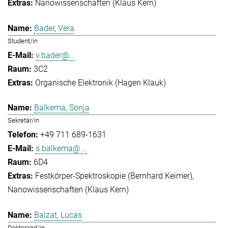
Nanowissenschaften (Klaus Kern)
Bader, Vera
Student/in
v.bader@...
3C2
Organische Elektronik (Hagen Klauk)
Balkema, Sonja
Sekretär/in
+49 711 689-1631
s.balkema@...
6D4
Festkörper-Spektroskopie (Bernhard Keimer)
Nanowissenschaften (Klaus Kern)
Balzat, Lucas
Doktorand/in