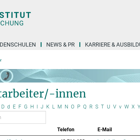
DENSCHULEN
NEWS & PR
KARRIERE & AUSBIL
r
tarbeiter/-innen
D
d
E
F
G
H
I
J
K
L
M
N
O
P
Q
R
S
T
U
V
v
W
X
Telefon
E-Mail