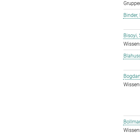
Gruppen
Binder, 
Bisoyi,
Wissens
Blahus
Bogdan
Wissens
Bollman
Wissens