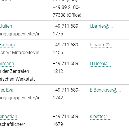
+49 89 2180-
77338 (Office)
 Julien
+49 711 689
j.barrier@...
ngsgruppenleiter/in
1775
Barbara
+49 711 689-
b.baum@...
che/r Mitarbeiter/in
1456
Hermann
+49 711 689-
H.Beer@...
in der Zentralen
1212
ischen Werkstatt
er, Eva
+49 711 689-
E.Benckiser@...
ngsgruppenleiter/in
1742
Sebastian
+49 711 689-
s.bette@...
chaftliche/r
1679