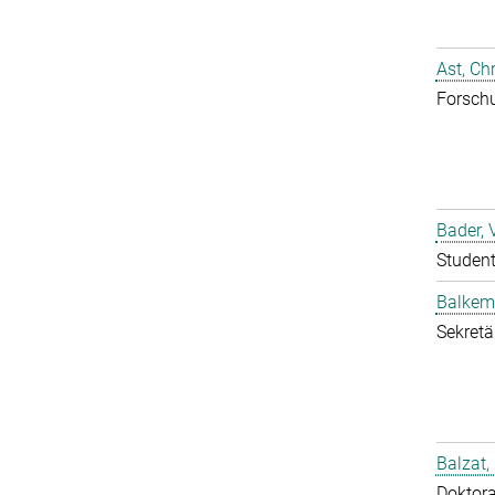
Ast, Chr
Forschu
Bader, 
Student
Balkem
Sekretä
Balzat,
Doktor