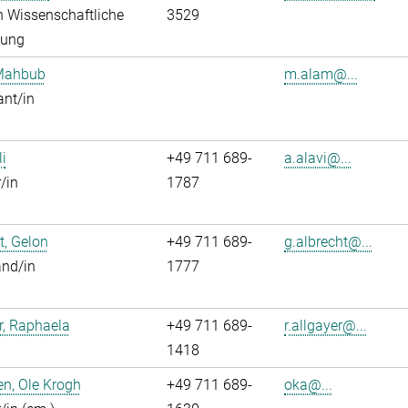
in Wissenschaftliche
3529
tung
Mahbub
m.alam@...
ant/in
li
+49 711 689-
a.alavi@...
/in
1787
t, Gelon
+49 711 689-
g.albrecht@...
and/in
1777
r, Raphaela
+49 711 689-
r.allgayer@...
1418
n, Ole Krogh
+49 711 689-
oka@...