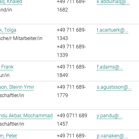
aq, Khaled
+49 711 689-
k.abdulhaq@...
and/in
1682
k, Tolga
+49 711 689-
t.acartuerk@...
che/r Mitarbeiter/in
1343
+49 711 689-
1339
 Frank
+49 711 689-
f.adams@...
ur/in
1849
on, Steinn Ymir
+49 711 689-
s.agustsson@...
chaftler/in
1779
ndu Akbar, Mochammad
+49 0711 689
y.pandu@...
chaftler/in
1457
n, Peter
+49 711 689-
p.vanaken@...