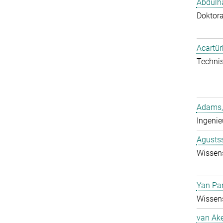
Abdulh
Doktor
Acartür
Technis
Adams,
Ingenie
Agustss
Wissens
Yan Pa
Wissens
van Ake