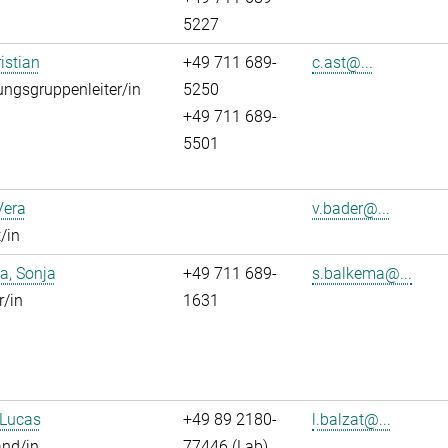
5227
istian
+49 711 689-
c.ast@...
ngsgruppenleiter/in
5250
+49 711 689-
5501
Vera
v.bader@...
/in
a, Sonja
+49 711 689-
s.balkema@...
r/in
1631
 Lucas
+49 89 2180-
l.balzat@...
and/in
77446 (Lab)