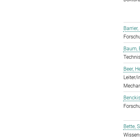
Barrier,
Forschu
Baum, 
Technis
Beer, 
Leiter/
Mechan
Benckis
Forschu
Bette, 
Wissens