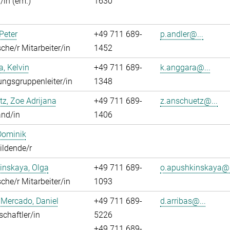
/in (em.)
1630
 Peter
+49 711 689-
p.andler@...
che/r Mitarbeiter/in
1452
, Kelvin
+49 711 689-
k.anggara@...
ngsgruppenleiter/in
1348
z, Zoe Adrijana
+49 711 689-
z.anschuetz@...
and/in
1406
Dominik
ildende/r
inskaya, Olga
+49 711 689-
o.apushkinskaya@.
che/r Mitarbeiter/in
1093
 Mercado, Daniel
+49 711 689-
d.arribas@...
chaftler/in
5226
+49 711 689-