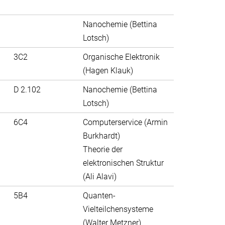
Nanochemie (Bettina
Lotsch)
3C2
Organische Elektronik
(Hagen Klauk)
D 2.102
Nanochemie (Bettina
Lotsch)
6C4
Computerservice (Armin
Burkhardt)
Theorie der
elektronischen Struktur
(Ali Alavi)
5B4
Quanten-
Vielteilchensysteme
(Walter Metzner)