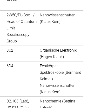
2W50/PL-Box1 /
Nanowissenschaften
Head of Quantum
(Klaus Kern)
Limit
Spectroscopy
Group
3C2
Organische Elektronik
(Hagen Klauk)
6D4
Festkörper-
Spektroskopie (Bernhard
Keimer)
Nanowissenschaften
(Klaus Kern)
D2.103 (Lab),
Nanochemie (Bettina
D0.011 (Office)
Lotsch)