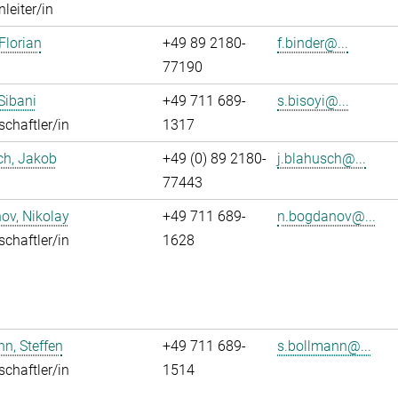
leiter/in
Florian
+49 89 2180-
f.binder@...
77190
 Sibani
+49 711 689-
s.bisoyi@...
chaftler/in
1317
ch, Jakob
+49 (0) 89 2180-
j.blahusch@...
77443
ov, Nikolay
+49 711 689-
n.bogdanov@...
chaftler/in
1628
n, Steffen
+49 711 689-
s.bollmann@...
chaftler/in
1514