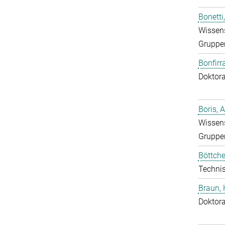
Bonetti
Wissens
Gruppen
Bonfirr
Doktor
Boris, 
Wissens
Gruppen
Böttche
Technis
Braun,
Doktor