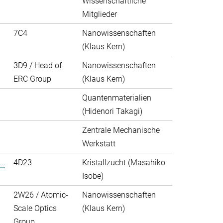
Wissenschaftliche
Mitglieder
7C4
Nanowissenschaften
(Klaus Kern)
3D9 / Head of
Nanowissenschaften
ERC Group
(Klaus Kern)
Quantenmaterialien
(Hidenori Takagi)
Zentrale Mechanische
Werkstatt
..
4D23
Kristallzucht (Masahiko
Isobe)
2W26 / Atomic-
Nanowissenschaften
Scale Optics
(Klaus Kern)
Group