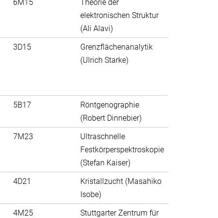
6M15
Theorie der
elektronischen Struktur
(Ali Alavi)
3D15
Grenzflächenanalytik
(Ulrich Starke)
5B17
Röntgenographie
(Robert Dinnebier)
7M23
Ultraschnelle
Festkörperspektroskopie
(Stefan Kaiser)
4D21
Kristallzucht (Masahiko
Isobe)
4M25
Stuttgarter Zentrum für