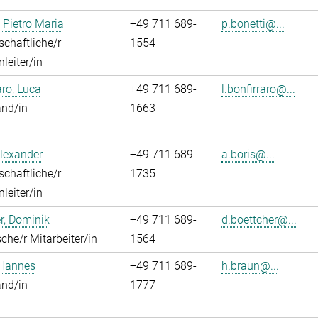
, Pietro Maria
+49 711 689-
p.bonetti@...
chaftliche/r
1554
leiter/in
aro, Luca
+49 711 689-
l.bonfirraro@...
and/in
1663
Alexander
+49 711 689-
a.boris@...
chaftliche/r
1735
leiter/in
r, Dominik
+49 711 689-
d.boettcher@...
che/r Mitarbeiter/in
1564
 Hannes
+49 711 689-
h.braun@...
and/in
1777