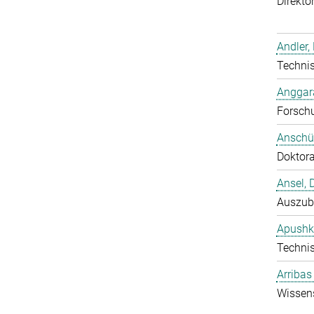
Direktor
Andler,
Technis
Anggara
Forschu
Anschüt
Doktor
Ansel, 
Auszub
Apushk
Technis
Arribas
Wissens