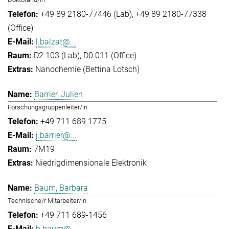
+49 89 2180-77446 (Lab)
+49 89 2180-77338
(Office)
l.balzat@...
D2.103 (Lab), D0.011 (Office)
Nanochemie (Bettina Lotsch)
Barrier, Julien
Forschungsgruppenleiter/in
+49 711 689 1775
j.barrier@...
7M19
Niedrigdimensionale Elektronik
Baum, Barbara
Technische/r Mitarbeiter/in
+49 711 689-1456
b.baum@...