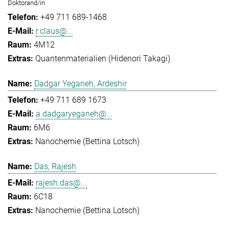
Doktorand/in
+49 711 689-1468
r.claus@...
4M12
Quantenmaterialien (Hidenori Takagi)
Dadgar Yeganeh, Ardeshir
+49 711 689 1673
a.dadgaryeganeh@...
6M6
Nanochemie (Bettina Lotsch)
Das, Rajesh
rajesh.das@...
6C18
Nanochemie (Bettina Lotsch)