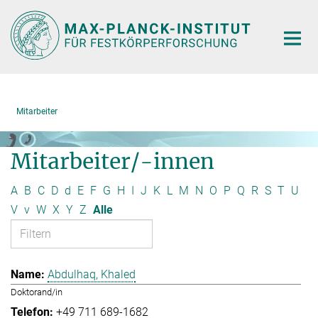
Hauptinhalt
Mitarbeiter
Mitarbeiter/-innen
A
B
C
D
d
E
F
G
H
I
J
K
L
M
N
O
P
Q
R
S
T
U
V
v
W
X
Y
Z
Alle
Abdulhaq, Khaled
Doktorand/in
+49 711 689-1682