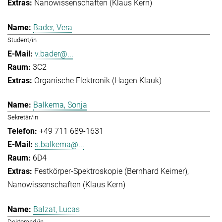
Nanowissenschaften (Klaus Kern)
Bader, Vera
Student/in
v.bader@...
3C2
Organische Elektronik (Hagen Klauk)
Balkema, Sonja
Sekretär/in
+49 711 689-1631
s.balkema@...
6D4
Festkörper-Spektroskopie (Bernhard Keimer)
Nanowissenschaften (Klaus Kern)
Balzat, Lucas
Doktorand/in