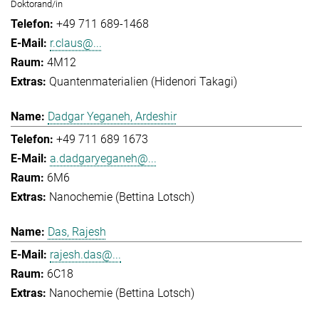
Doktorand/in
+49 711 689-1468
r.claus@...
4M12
Quantenmaterialien (Hidenori Takagi)
Dadgar Yeganeh, Ardeshir
+49 711 689 1673
a.dadgaryeganeh@...
6M6
Nanochemie (Bettina Lotsch)
Das, Rajesh
rajesh.das@...
6C18
Nanochemie (Bettina Lotsch)