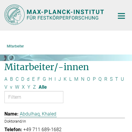
Hauptinhalt
Mitarbeiter
Mitarbeiter/-innen
A
B
C
D
d
E
F
G
H
I
J
K
L
M
N
O
P
Q
R
S
T
U
V
v
W
X
Y
Z
Alle
Abdulhaq, Khaled
Doktorand/in
+49 711 689-1682