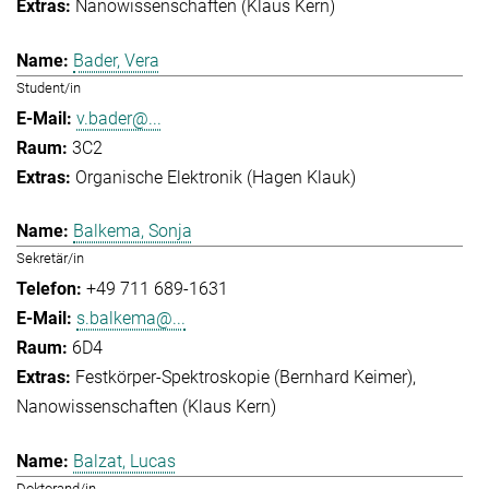
Nanowissenschaften (Klaus Kern)
Bader, Vera
Student/in
v.bader@...
3C2
Organische Elektronik (Hagen Klauk)
Balkema, Sonja
Sekretär/in
+49 711 689-1631
s.balkema@...
6D4
Festkörper-Spektroskopie (Bernhard Keimer)
Nanowissenschaften (Klaus Kern)
Balzat, Lucas
Doktorand/in