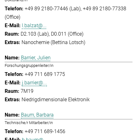
+49 89 2180-77446 (Lab)
+49 89 2180-77338
(Office)
l.balzat@...
D2.103 (Lab), D0.011 (Office)
Nanochemie (Bettina Lotsch)
Barrier, Julien
Forschungsgruppenleiter/in
+49 711 689 1775
j.barrier@...
7M19
Niedrigdimensionale Elektronik
Baum, Barbara
Technische/r Mitarbeiter/in
+49 711 689-1456
b.baum@...