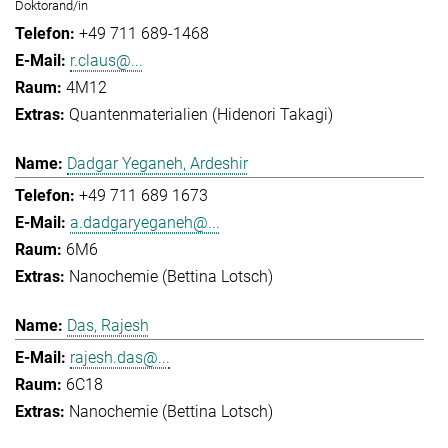
Doktorand/in
+49 711 689-1468
r.claus@...
4M12
Quantenmaterialien (Hidenori Takagi)
Dadgar Yeganeh, Ardeshir
+49 711 689 1673
a.dadgaryeganeh@...
6M6
Nanochemie (Bettina Lotsch)
Das, Rajesh
rajesh.das@...
6C18
Nanochemie (Bettina Lotsch)