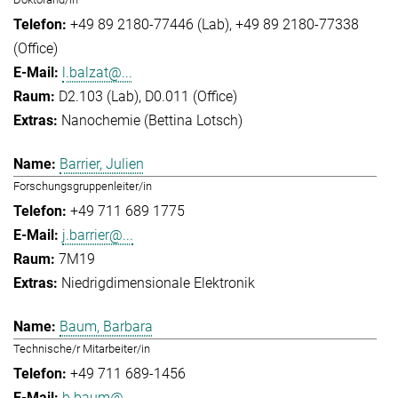
+49 89 2180-77446 (Lab)
+49 89 2180-77338
(Office)
l.balzat@...
D2.103 (Lab), D0.011 (Office)
Nanochemie (Bettina Lotsch)
Barrier, Julien
Forschungsgruppenleiter/in
+49 711 689 1775
j.barrier@...
7M19
Niedrigdimensionale Elektronik
Baum, Barbara
Technische/r Mitarbeiter/in
+49 711 689-1456
b.baum@...