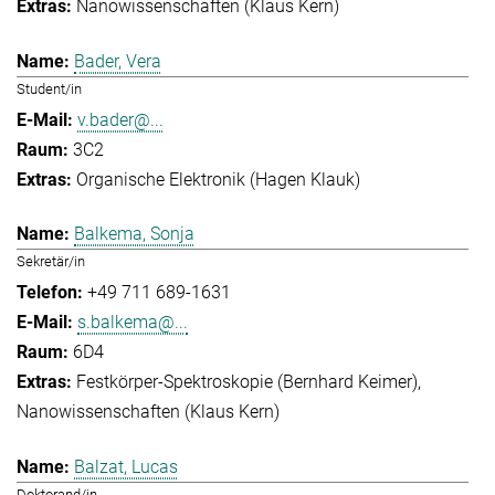
Nanowissenschaften (Klaus Kern)
Bader, Vera
Student/in
v.bader@...
3C2
Organische Elektronik (Hagen Klauk)
Balkema, Sonja
Sekretär/in
+49 711 689-1631
s.balkema@...
6D4
Festkörper-Spektroskopie (Bernhard Keimer)
Nanowissenschaften (Klaus Kern)
Balzat, Lucas
Doktorand/in