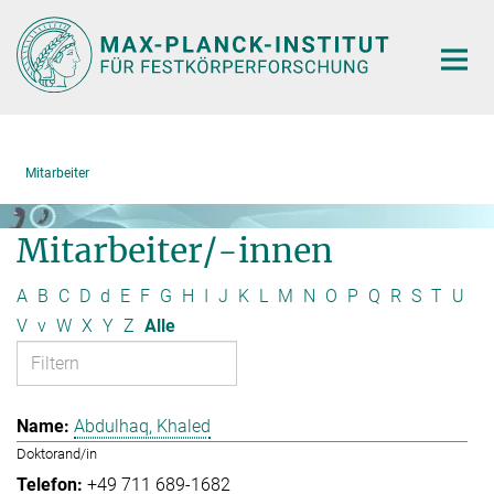
Hauptinhalt
Mitarbeiter
Mitarbeiter/-innen
A
B
C
D
d
E
F
G
H
I
J
K
L
M
N
O
P
Q
R
S
T
U
V
v
W
X
Y
Z
Alle
Abdulhaq, Khaled
Doktorand/in
+49 711 689-1682