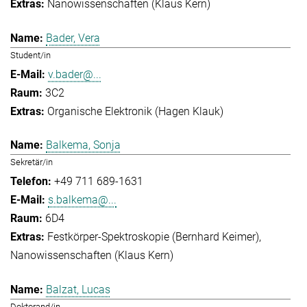
Nanowissenschaften (Klaus Kern)
Bader, Vera
Student/in
v.bader@...
3C2
Organische Elektronik (Hagen Klauk)
Balkema, Sonja
Sekretär/in
+49 711 689-1631
s.balkema@...
6D4
Festkörper-Spektroskopie (Bernhard Keimer)
Nanowissenschaften (Klaus Kern)
Balzat, Lucas
Doktorand/in