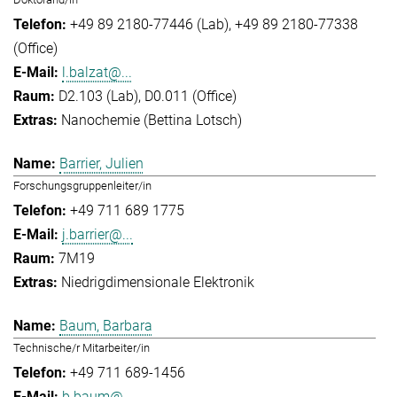
+49 89 2180-77446 (Lab)
+49 89 2180-77338
(Office)
l.balzat@...
D2.103 (Lab), D0.011 (Office)
Nanochemie (Bettina Lotsch)
Barrier, Julien
Forschungsgruppenleiter/in
+49 711 689 1775
j.barrier@...
7M19
Niedrigdimensionale Elektronik
Baum, Barbara
Technische/r Mitarbeiter/in
+49 711 689-1456
b.baum@...