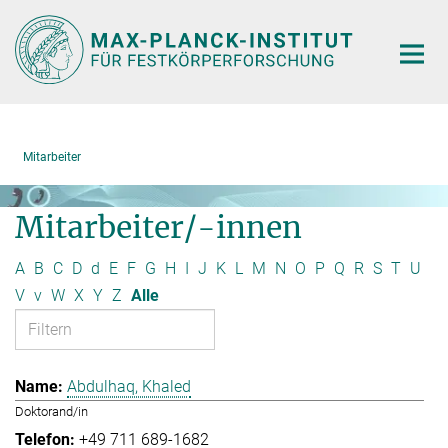
Hauptinhalt
Mitarbeiter
Mitarbeiter/-innen
A
B
C
D
d
E
F
G
H
I
J
K
L
M
N
O
P
Q
R
S
T
U
V
v
W
X
Y
Z
Alle
Abdulhaq, Khaled
Doktorand/in
+49 711 689-1682