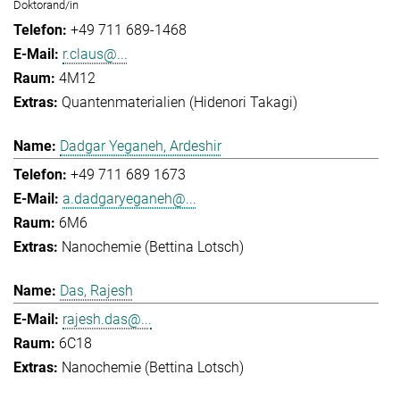
Doktorand/in
+49 711 689-1468
r.claus@...
4M12
Quantenmaterialien (Hidenori Takagi)
Dadgar Yeganeh, Ardeshir
+49 711 689 1673
a.dadgaryeganeh@...
6M6
Nanochemie (Bettina Lotsch)
Das, Rajesh
rajesh.das@...
6C18
Nanochemie (Bettina Lotsch)