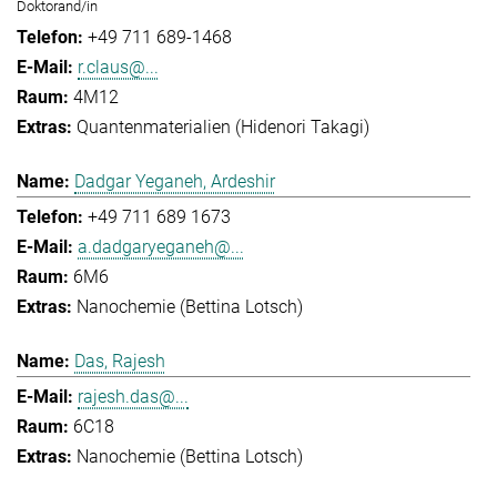
Doktorand/in
+49 711 689-1468
r.claus@...
4M12
Quantenmaterialien (Hidenori Takagi)
Dadgar Yeganeh, Ardeshir
+49 711 689 1673
a.dadgaryeganeh@...
6M6
Nanochemie (Bettina Lotsch)
Das, Rajesh
rajesh.das@...
6C18
Nanochemie (Bettina Lotsch)