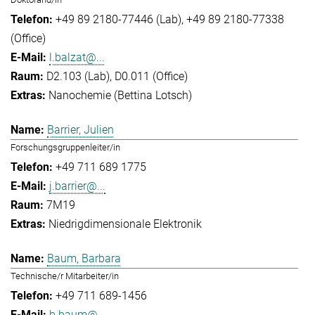
+49 89 2180-77446 (Lab)
+49 89 2180-77338
(Office)
l.balzat@...
D2.103 (Lab), D0.011 (Office)
Nanochemie (Bettina Lotsch)
Barrier, Julien
Forschungsgruppenleiter/in
+49 711 689 1775
j.barrier@...
7M19
Niedrigdimensionale Elektronik
Baum, Barbara
Technische/r Mitarbeiter/in
+49 711 689-1456
b.baum@...