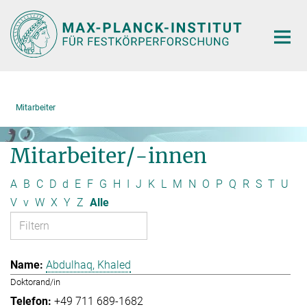
Hauptinhalt
Mitarbeiter
Mitarbeiter/-innen
A
B
C
D
d
E
F
G
H
I
J
K
L
M
N
O
P
Q
R
S
T
U
V
v
W
X
Y
Z
Alle
Abdulhaq, Khaled
Doktorand/in
+49 711 689-1682