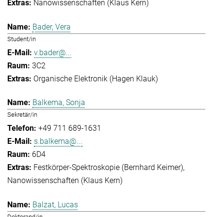
Nanowissenschaften (Klaus Kern)
Bader, Vera
Student/in
v.bader@...
3C2
Organische Elektronik (Hagen Klauk)
Balkema, Sonja
Sekretär/in
+49 711 689-1631
s.balkema@...
6D4
Festkörper-Spektroskopie (Bernhard Keimer)
Nanowissenschaften (Klaus Kern)
Balzat, Lucas
Doktorand/in