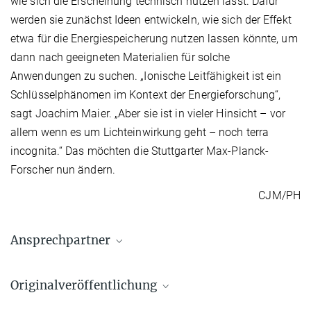
wie sich die Erscheinung technisch nutzen lässt. Dafür
werden sie zunächst Ideen entwickeln, wie sich der Effekt
etwa für die Energiespeicherung nutzen lassen könnte, um
dann nach geeigneten Materialien für solche
Anwendungen zu suchen. „Ionische Leitfähigkeit ist ein
Schlüsselphänomen im Kontext der Energieforschung“,
sagt Joachim Maier. „Aber sie ist in vieler Hinsicht – vor
allem wenn es um Lichteinwirkung geht – noch terra
incognita.“ Das möchten die Stuttgarter Max-Planck-
Forscher nun ändern.
CJM/PH
Ansprechpartner
Prof. Dr. Joachim Maier
Originalveröffentlichung
Max-Planck-Institut für Festkörperforschung, Stuttgart
+49 711 689-1720