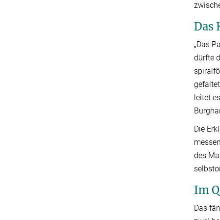
zwische
Das 
„Das Pa
dürfte 
spiralf
gefalte
leitet 
Burgha
Die Erk
messen,
des Mat
selbsto
Im Q
Das fän