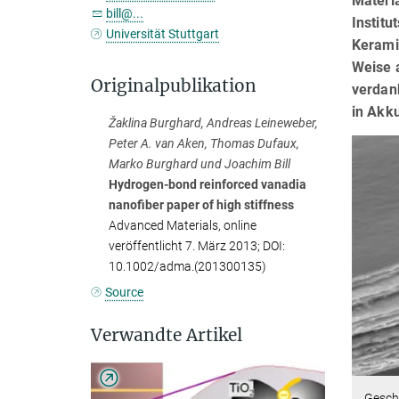
Materia
bill@...
Institu
Universität Stuttgart
Kerami
Weise 
Originalpublikation
verdank
in Akk
Žaklina Burghard, Andreas Leineweber,
Peter A. van Aken, Thomas Dufaux,
Marko Burghard und Joachim Bill
Hydrogen-bond reinforced vanadia
nanofiber paper of high stiffness
Advanced Materials, online
veröffentlicht 7. März 2013; DOI:
10.1002/adma.(201300135)
Source
Verwandte Artikel
Gesch