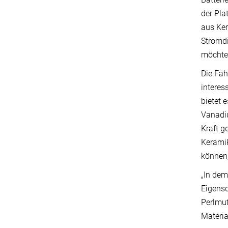
der Pla
aus Ker
Stromdi
möchte,
Die Fäh
interes
bietet 
Vanadiu
Kraft g
Keramik
können,
„In dem
Eigensc
Perlmut
Materia