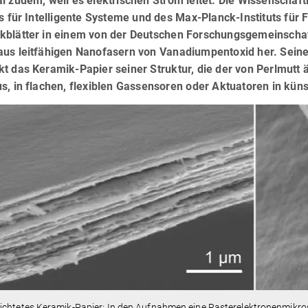
l zudem, weil es elektrischen Strom leitet. Die Wissenschaft
ts für Intelligente Systeme und des Max-Planck-Instituts für 
kblätter in einem von der Deutschen Forschungsgemeinschaft
aus leitfähigen Nanofasern von Vanadiumpentoxid her. Sei
t das Keramik-Papier seiner Struktur, die der von Perlmutt 
us, in flachen, flexiblen Gassensoren oder Aktuatoren in kü
ichtetes Keramik-Papier: In den Aufnahmen eine Rasterelektronenmikro