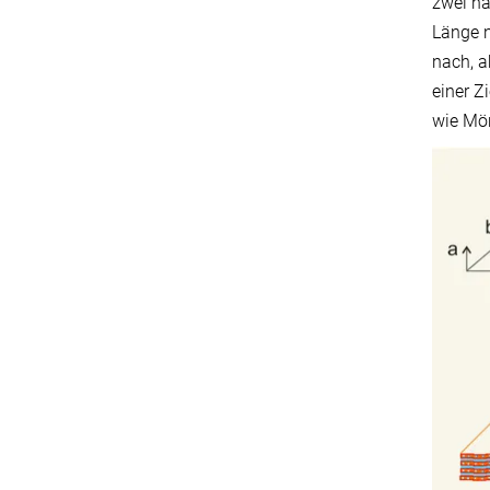
zwei ha
Länge n
nach, a
einer Z
wie Mör