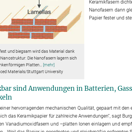
Keramikfasern dicht
Nanofasern dann glei
Papier fester und stei
fest und biegsam wird das Material dank
 Nanostruktur: Die Nanofasern lagern sich
ankenförmigen Platten
…
[mehr]
ed Materials/Stuttgart University
bar sind Anwendungen in Batterien, Gas
keln
einer hervorragenden mechanischen Qualität, gepaart mit den 
sich das Keramikpapier für zahlreiche Anwendungen“, sagt Bur
en Vanadiumoxidfasern und –platten Ionen einlagern und empfie
en. „Weil das Papier in geordneten und gleichmäßig geformten 