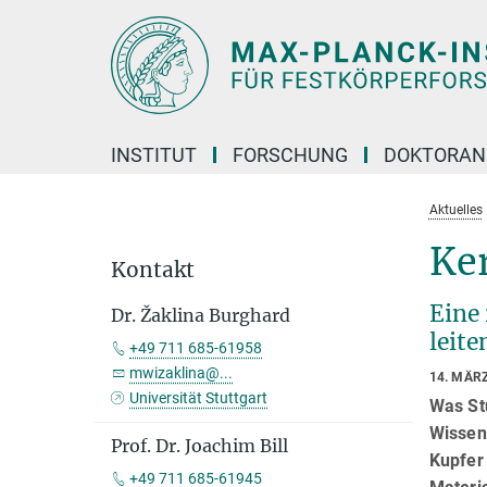
Hauptinhalt
INSTITUT
FORSCHUNG
DOKTORAN
Aktuelles
Ke
Kontakt
Eine
Dr. Žaklina Burghard
leit
+49 711 685-61958
mwizaklina@...
14. MÄR
Universität Stuttgart
Was St
Wissens
Prof. Dr. Joachim Bill
Kupfer 
+49 711 685-61945