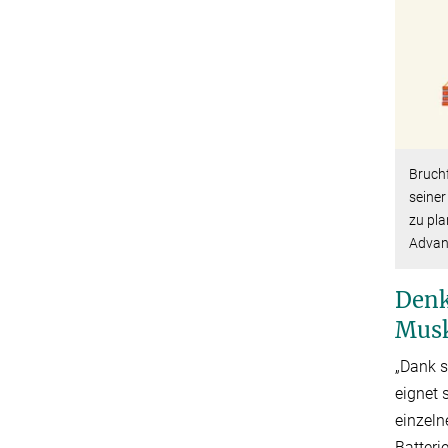
Bruch
seiner
zu pl
Advanc
Denk
Mus
„Dank s
eignet 
einzeln
Batteri