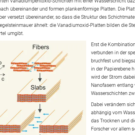
rten Vanadiumpentoxid-Schichten mit einer Wasserschicht dazw
ach übereinander und formen plankenförmige Platten. Die Plat
ber versetzt übereinander, so dass die Struktur des Schichtmat
iegelsteinmauer ähnelt: die Vanadiumoxid-Platten bilden die Stei
tel umgibt.
Erst die Kombinatio
verbunden in der spe
bruchfest und biegsa
in der Papierebene h
wird der Strom dabei
Nanofasern entlang 
Wasserschichten zw
Dabei verändern sich
abhängig vom Wasse
das Trocknen und di
Forscher vor allem 