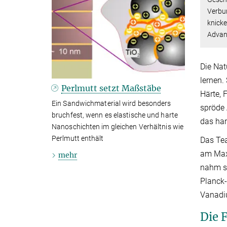
Verbun
knicke
Advanc
Die Nat
lernen.
Perlmutt setzt Maßstäbe
Härte, 
Ein Sandwichmaterial wird besonders
spröde 
bruchfest, wenn es elastische und harte
das har
Nanoschichten im gleichen Verhältnis wie
Perlmutt enthält
Das Tea
am Max-
mehr
nahm si
Planck-
Vanadiu
Die 