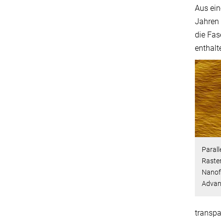
Aus ein
Jahren 
die Fas
enthalt
Parall
Raster
Nanof
Advanc
transpa