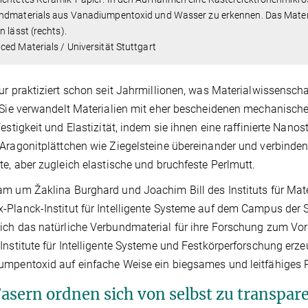
dmaterials aus Vanadiumpentoxid und Wasser zu erkennen. Das Material
n lässt (rechts).
ed Materials / Universität Stuttgart
ur praktiziert schon seit Jahrmillionen, was Materialwissenscha
 Sie verwandelt Materialien mit eher bescheidenen mechanische
Festigkeit und Elastizität, indem sie ihnen eine raffinierte Nano
Aragonitplättchen wie Ziegelsteine übereinander und verbinden s
te, aber zugleich elastische und bruchfeste Perlmutt.
m um Žaklina Burghard und Joachim Bill des Instituts für Mater
Planck-Institut für Intelligente Systeme auf dem Campus der St
ch das natürliche Verbundmaterial für ihre Forschung zum Vor
Institute für Intelligente Systeme und Festkörperforschung erz
mpentoxid auf einfache Weise ein biegsames und leitfähiges P
Fasern ordnen sich von selbst zu transpa