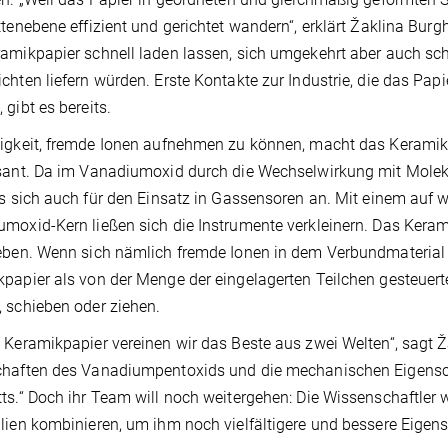
ttenebene effizient und gerichtet wandern“, erklärt Žaklina Burg
amikpapier schnell laden lassen, sich umgekehrt aber auch sch
chten liefern würden. Erste Kontakte zur Industrie, die das Papi
 gibt es bereits.
igkeit, fremde Ionen aufnehmen zu können, macht das Keramik
sant. Da im Vanadiumoxid durch die Wechselwirkung mit Mole
es sich auch für den Einsatz in Gassensoren an. Mit einem auf
moxid-Kern ließen sich die Instrumente verkleinern. Das Ker
eben. Wenn sich nämlich fremde Ionen in dem Verbundmaterial
papier als von der Menge der eingelagerten Teilchen gesteuerte
 schieben oder ziehen.
 Keramikpapier vereinen wir das Beste aus zwei Welten“, sagt Ž
haften des Vanadiumpentoxids und die mechanischen Eigensch
ts.“ Doch ihr Team will noch weitergehen: Die Wissenschaftler 
lien kombinieren, um ihm noch vielfältigere und bessere Eigen