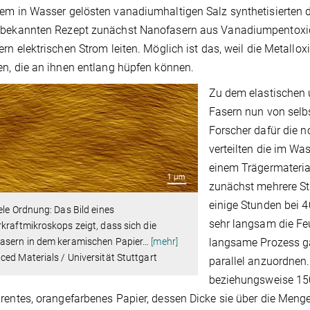
em in Wasser gelösten vanadiumhaltigen Salz synthetisierten d
bekannten Rezept zunächst Nanofasern aus Vanadiumpentoxid.
ern elektrischen Strom leiten. Möglich ist das, weil die Metal
en, die an ihnen entlang hüpfen können.
Zu dem elastischen u
Fasern nun von selb
Forscher dafür die 
verteilten die im W
einem Trägermateria
zunächst mehrere S
einige Stunden bei 4
ele Ordnung: Das Bild eines
sehr langsam die Feu
kraftmikroskops zeigt, dass sich die
langsame Prozess ga
asern in dem keramischen Papier
…
[mehr]
ed Materials / Universität Stuttgart
parallel anzuordnen.
beziehungsweise 150
rentes, orangefarbenes Papier, dessen Dicke sie über die Men