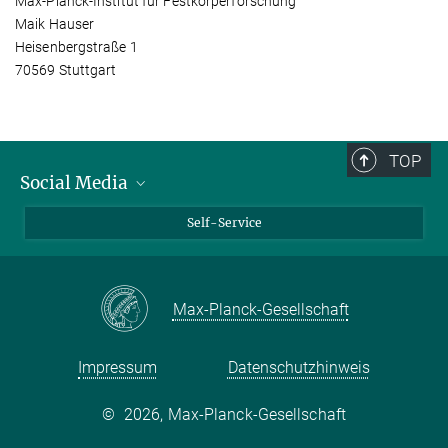
Max-Planck-Institut für Festkörperforschung
Maik Hauser
Heisenbergstraße 1
70569 Stuttgart
TOP
Social Media
Bluesky
Self-Service
LinkedIn
YouTube
Max-Planck-Gesellschaft
Facebook
Twitter
Impressum
Datenschutzhinweis
©
2026, Max-Planck-Gesellschaft