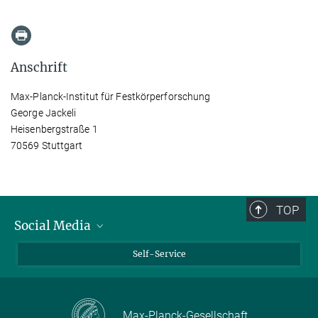
Anschrift
Max-Planck-Institut für Festkörperforschung
George Jackeli
Heisenbergstraße 1
70569 Stuttgart
TOP
Social Media
Bluesky
Self-Service
LinkedIn
YouTube
Max-Planck-Gesellschaft