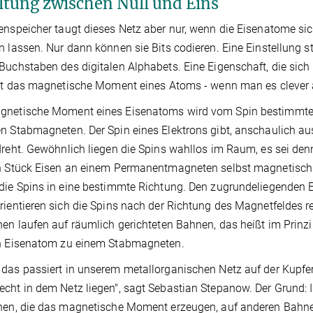
ltung zwischen Null und Eins
enspeicher taugt dieses Netz aber nur, wenn die Eisenatome si
n lassen. Nur dann können sie Bits codieren. Eine Einstellung steh
Buchstaben des digitalen Alphabets. Eine Eigenschaft, die sic
ist das magnetische Moment eines Atoms - wenn man es clever 
gnetische Moment eines Eisenatoms wird vom Spin bestimmter
n Stabmagneten. Der Spin eines Elektrons gibt, anschaulich aus
dreht. Gewöhnlich liegen die Spins wahllos im Raum, es sei den
in Stück Eisen an einem Permanentmagneten selbst magnetisc
die Spins in eine bestimmte Richtung. Den zugrundeliegenden 
rientieren sich die Spins nach der Richtung des Magnetfeldes 
nen laufen auf räumlich gerichteten Bahnen, das heißt im Prinz
in Eisenatom zu einem Stabmagneten.
das passiert in unserem metallorganischen Netz auf der Kupfer
cht in dem Netz liegen", sagt Sebastian Stepanow. Der Grund:
nen, die das magnetische Moment erzeugen, auf anderen Bahne