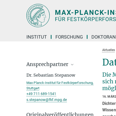
Hauptinhalt
INSTITUT
FORSCHUNG
DOKTORAN
Aktuelles
Da
Ansprechpartner
Die 
Dr. Sebastian Stepanow
sich
Max-Planck-Institut für Festkörperforschung,
mögl
Stuttgart
+49 711 689-1541
16. MÄR
s.stepanow@fkf.mpg.de
Dichte
Wissens
Originalveröffentlichungen