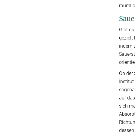
räumli
Saue
Gibt es
gezielt
indem s
Sauerst
orienti
Ob der 
Institu
sogenan
auf das
sich ma
Absorpt
Richtun
dessen 