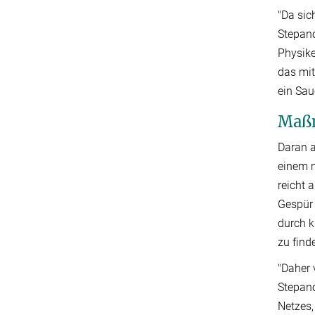
"Da sic
Stepano
Physike
das mit
ein Sau
Maßn
Daran a
einem m
reicht 
Gespür 
durch k
zu find
"Daher 
Stepano
Netzes,