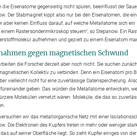
h die Eisenatome gegenseitig nicht spüren, beeinflusst der Sau
w. Der Stabmagnet kippt also nur bei den EIsenatomen, die ein
r aber keinen Einfluss darauf, auf welche Metallatome sich ein S
 einem Rastersondenmikroskop steuern", so Stepanow. Ein Raste
erstoffmolekül aufnehmen und gezielt zu einem Eisenatom man
ahmen gegen magnetischen Schwund
rbeiten die Forscher derzeit aber noch nicht. Sie suchen zunäc
agnetischen Kollektiv zu verbinden. Denn ein Eisenatom pro Bi
aber vielleicht nicht für eine zuverlässige Datenspeicherung. A
füreinander geben. Das würden die Metallatome entwickeln, we
ürzere Molekülen vernetzt wären. Moleküle, die das so zuverläs
en.
versuchen wir das metallorganische Netz mit einer Isolationssc
w. Die Elektronen des Kupfers treten in mehr oder weniger sta
 das auf seiner Oberfläche liegt. So zieht Kupfer einiges von d