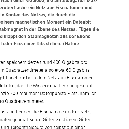
. Nach einer Methode, die am Stuttgarter Max-
pferoberfläche ein Netz aus Eisenatomen und
e Knoten des Netzes, die durch die
 seinem magnetischen Moment ein Datenbit
Stabmagnet in der Ebene des Netzes. Fügen die
 und klappt den Stabmagneten aus der Ebene
 oder Eins eines Bits stehen. (Nature
ten speichern derzeit rund 400 Gigabits pro
em Quadratzentimeter also etwa 60 Gigabits.
s geht noch mehr. In dem Netz aus Eisenatomen
ekülen, das die Wissenschaftler nun geknüpft
inzip 700-mal mehr Datenpunkte Platz, nämlich
ro Quadratzentimeter.
bstand trennen die Eisenatome in dem Netz,
alen quadratischen Gitter. Zu diesem Gitter
 und Terephthalsäure von selbst auf einer