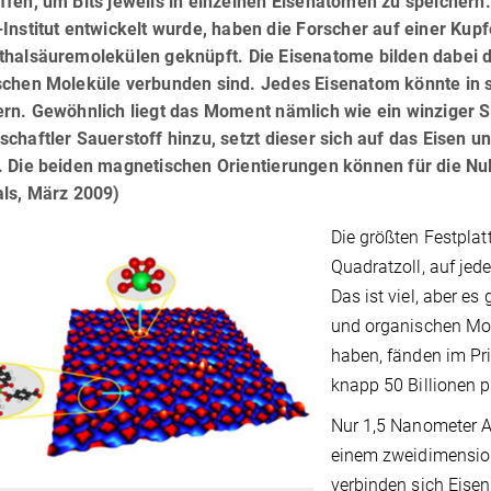
fen, um Bits jeweils in einzelnen Eisenatomen zu speichern
Institut entwickelt wurde, haben die Forscher auf einer Ku
thalsäuremolekülen geknüpft. Die Eisenatome bilden dabei di
schen Moleküle verbunden sind. Jedes Eisenatom könnte in
ern. Gewöhnlich liegt das Moment nämlich wie ein winziger 
chaftler Sauerstoff hinzu, setzt dieser sich auf das Eisen
 Die beiden magnetischen Orientierungen können für die Null
als, März 2009)
Die größten Festplat
Quadratzoll, auf jed
Das ist viel, aber e
und organischen Mol
haben, fänden im Pr
knapp 50 Billionen p
Nur 1,5 Nanometer A
einem zweidimension
verbinden sich Eisen