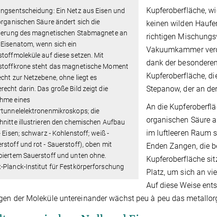
Kupferoberfläche, w
ungsentscheidung: Ein Netz aus Eisen und
organischen Säure ändert sich die
keinen wilden Haufen
tierung des magnetischen Stabmagnete an
richtigen Mischungsv
 Eisenatom, wenn sich ein
Vakuumkammer verda
toffmoleküle auf diese setzen. Mit
dank der besonderen
stoffkrone steht das magnetische Moment
Kupferoberfläche, di
cht zur Netzebene, ohne liegt es
Stepanow, der an der
echt darin. Das große Bild zeigt die
hme eines
An die Kupferoberflä
rtunnelelektronenmikroskops; die
organischen Säure a
nitte illustrieren den chemischen Aufbau
im luftleeren Raum 
- Eisen; schwarz - Kohlenstoff; weiß -
stoff und rot - Sauerstoff), oben mit
Enden Zangen, die be
biertem Sauerstoff und unten ohne.
Kupferoberfläche si
Planck-Institut für Festkörperforschung
Platz, um sich an vi
Auf diese Weise ents
en der Moleküle untereinander wächst peu à peu das metallor