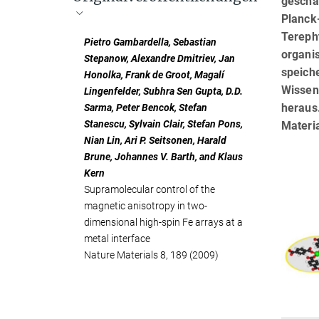
geschaf
Planck-
Tereph
Pietro Gambardella, Sebastian
organi
Stepanow, Alexandre Dmitriev, Jan
speich
Honolka, Frank de Groot, Magalí
Wissens
Lingenfelder, Subhra Sen Gupta, D.D.
heraus.
Sarma, Peter Bencok, Stefan
Stanescu, Sylvain Clair, Stefan Pons,
Materi
Nian Lin, Ari P. Seitsonen, Harald
Brune, Johannes V. Barth, and Klaus
Kern
Supramolecular control of the
magnetic anisotropy in two-
dimensional high-spin Fe arrays at a
metal interface
Nature Materials 8, 189 (2009)