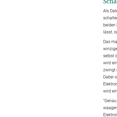
Scha
Als Dat
schalte
beiden 
lässt, 
Das ma
winzige
selbst 
wird e
zwingt 
Dabei o
Elektro
wird e
"Genau 
waagere
Elektro