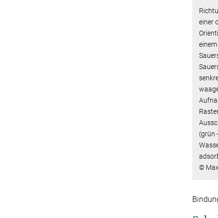
Richt
einer 
Orien
einem
Sauers
Sauer
senkre
waager
Aufna
Raste
Aussch
(grün 
Wasser
adsor
© Max-
Bindung