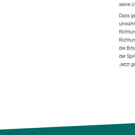
seine 
Dass ge
unwahrs
Richtun
Richtun
die Bit
der Spi
Jetzt g