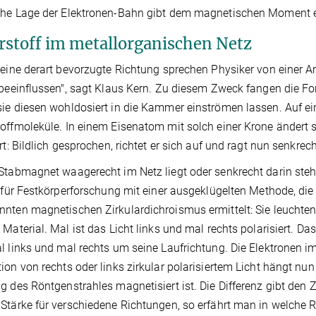
che Lage der Elektronen-Bahn gibt dem magnetischen Moment e
rstoff im metallorganischen Netz
 eine derart bevorzugte Richtung sprechen Physiker von einer A
 beeinflussen", sagt Klaus Kern. Zu diesem Zweck fangen die Fo
ie diesen wohldosiert in die Kammer einströmen lassen. Auf e
offmoleküle. In einem Eisenatom mit solch einer Krone ändert s
ert: Bildlich gesprochen, richtet er sich auf und ragt nun senkre
Stabmagnet waagerecht im Netz liegt oder senkrecht darin ste
t für Festkörperforschung mit einer ausgeklügelten Methode, die
nten magnetischen Zirkulardichroismus ermittelt: Sie leuchten
 Material. Mal ist das Licht links und mal rechts polarisiert. Das
l links und mal rechts um seine Laufrichtung. Die Elektronen i
ion von rechts oder links zirkular polarisiertem Licht hängt nun
g des Röntgenstrahles magnetisiert ist. Die Differenz gibt den
Stärke für verschiedene Richtungen, so erfährt man in welche 