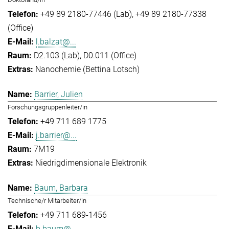
+49 89 2180-77446 (Lab)
+49 89 2180-77338
(Office)
l.balzat@...
D2.103 (Lab), D0.011 (Office)
Nanochemie (Bettina Lotsch)
Barrier, Julien
Forschungsgruppenleiter/in
+49 711 689 1775
j.barrier@...
7M19
Niedrigdimensionale Elektronik
Baum, Barbara
Technische/r Mitarbeiter/in
+49 711 689-1456
b.baum@...