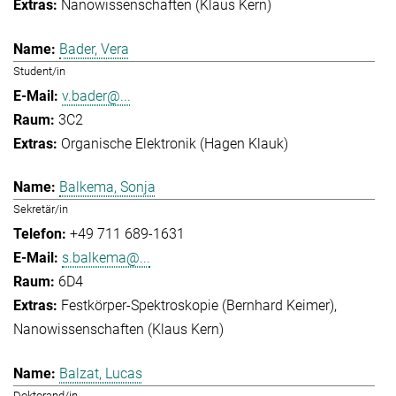
Nanowissenschaften (Klaus Kern)
Bader, Vera
Student/in
v.bader@...
3C2
Organische Elektronik (Hagen Klauk)
Balkema, Sonja
Sekretär/in
+49 711 689-1631
s.balkema@...
6D4
Festkörper-Spektroskopie (Bernhard Keimer)
Nanowissenschaften (Klaus Kern)
Balzat, Lucas
Doktorand/in