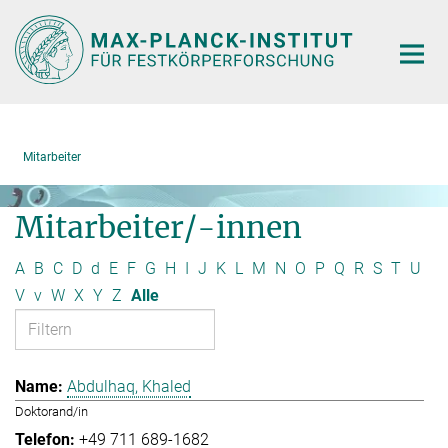
Hauptinhalt
Mitarbeiter
Mitarbeiter/-innen
A
B
C
D
d
E
F
G
H
I
J
K
L
M
N
O
P
Q
R
S
T
U
V
v
W
X
Y
Z
Alle
Abdulhaq, Khaled
Doktorand/in
+49 711 689-1682