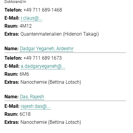
Doktorand/in
+49 711 689-1468
r.claus@...
4M12
Quantenmaterialien (Hidenori Takagi)
Dadgar Yeganeh, Ardeshir
+49 711 689 1673
a.dadgaryeganeh@...
6M6
Nanochemie (Bettina Lotsch)
Das, Rajesh
rajesh.das@...
6C18
Nanochemie (Bettina Lotsch)