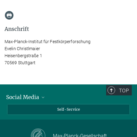
Anschrift
Max-Planck-Institut für Festkörperforschung
Evelin Christlmaier
Heisenbergstraße 1
70569 Stuttgart
TOP
Social Media
Bluesky
Self-Service
LinkedIn
YouTube
Max-Planck-Gesellschaft