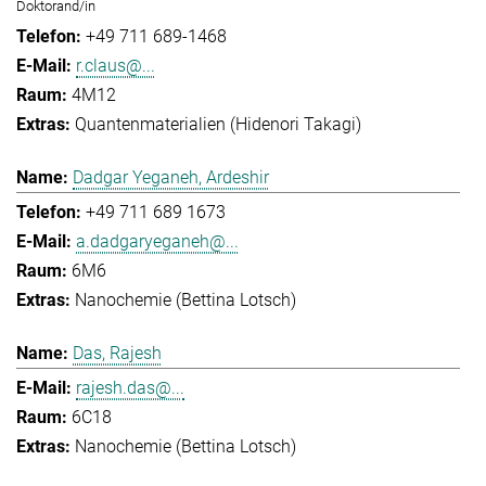
Doktorand/in
+49 711 689-1468
r.claus@...
4M12
Quantenmaterialien (Hidenori Takagi)
Dadgar Yeganeh, Ardeshir
+49 711 689 1673
a.dadgaryeganeh@...
6M6
Nanochemie (Bettina Lotsch)
Das, Rajesh
rajesh.das@...
6C18
Nanochemie (Bettina Lotsch)