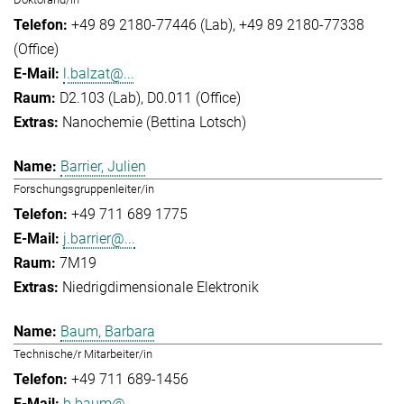
+49 89 2180-77446 (Lab)
+49 89 2180-77338
(Office)
l.balzat@...
D2.103 (Lab), D0.011 (Office)
Nanochemie (Bettina Lotsch)
Barrier, Julien
Forschungsgruppenleiter/in
+49 711 689 1775
j.barrier@...
7M19
Niedrigdimensionale Elektronik
Baum, Barbara
Technische/r Mitarbeiter/in
+49 711 689-1456
b.baum@...