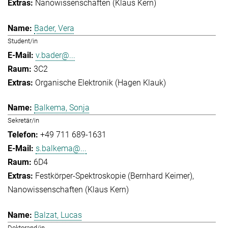
Nanowissenschaften (Klaus Kern)
Bader, Vera
Student/in
v.bader@...
3C2
Organische Elektronik (Hagen Klauk)
Balkema, Sonja
Sekretär/in
+49 711 689-1631
s.balkema@...
6D4
Festkörper-Spektroskopie (Bernhard Keimer)
Nanowissenschaften (Klaus Kern)
Balzat, Lucas
Doktorand/in