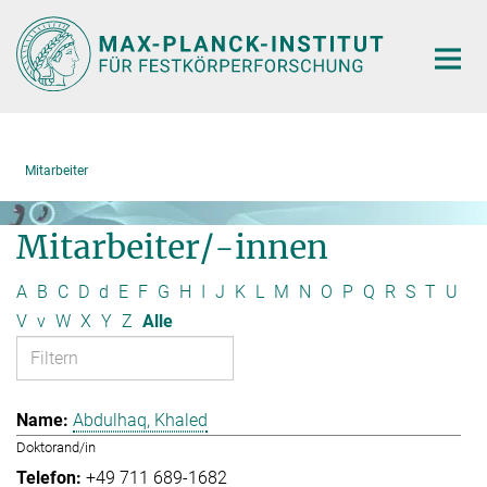
Hauptinhalt
Mitarbeiter
Mitarbeiter/-innen
A
B
C
D
d
E
F
G
H
I
J
K
L
M
N
O
P
Q
R
S
T
U
V
v
W
X
Y
Z
Alle
Abdulhaq, Khaled
Doktorand/in
+49 711 689-1682