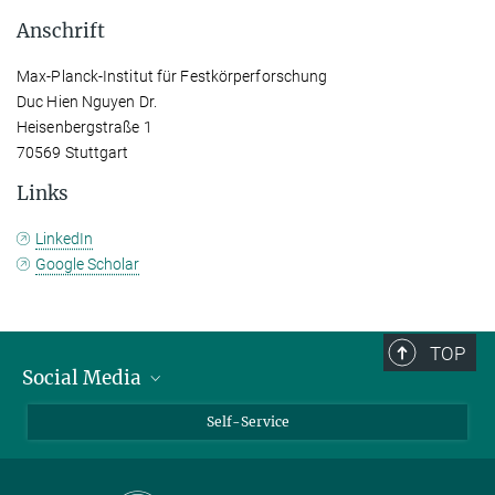
Anschrift
Max-Planck-Institut für Festkörperforschung
Duc Hien Nguyen Dr.
Heisenbergstraße 1
70569 Stuttgart
Links
LinkedIn
Google Scholar
TOP
Social Media
Bluesky
Self-Service
LinkedIn
YouTube