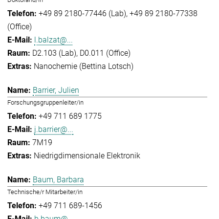
+49 89 2180-77446 (Lab)
+49 89 2180-77338
(Office)
l.balzat@...
D2.103 (Lab), D0.011 (Office)
Nanochemie (Bettina Lotsch)
Barrier, Julien
Forschungsgruppenleiter/in
+49 711 689 1775
j.barrier@...
7M19
Niedrigdimensionale Elektronik
Baum, Barbara
Technische/r Mitarbeiter/in
+49 711 689-1456
b.baum@...