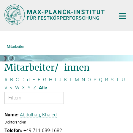
Hauptinhalt
Mitarbeiter
Mitarbeiter/-innen
A
B
C
D
d
E
F
G
H
I
J
K
L
M
N
O
P
Q
R
S
T
U
V
v
W
X
Y
Z
Alle
Abdulhaq, Khaled
Doktorand/in
+49 711 689-1682