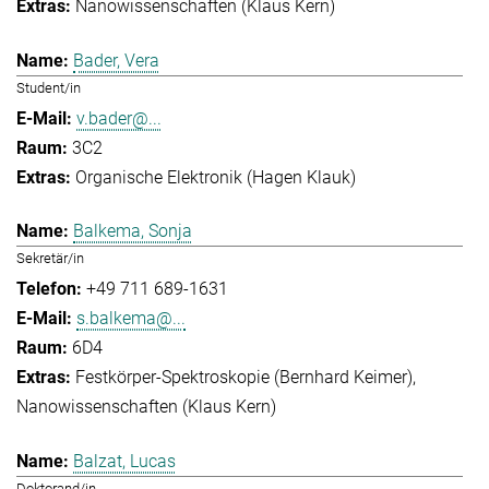
Nanowissenschaften (Klaus Kern)
Bader, Vera
Student/in
v.bader@...
3C2
Organische Elektronik (Hagen Klauk)
Balkema, Sonja
Sekretär/in
+49 711 689-1631
s.balkema@...
6D4
Festkörper-Spektroskopie (Bernhard Keimer)
Nanowissenschaften (Klaus Kern)
Balzat, Lucas
Doktorand/in