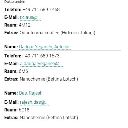
Doktorand/in
+49 711 689-1468
r.claus@...
4M12
Quantenmaterialien (Hidenori Takagi)
Dadgar Yeganeh, Ardeshir
+49 711 689 1673
a.dadgaryeganeh@...
6M6
Nanochemie (Bettina Lotsch)
Das, Rajesh
rajesh.das@...
6C18
Nanochemie (Bettina Lotsch)