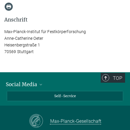
Anschrift
Max-Planck-Institut für Festkörperforschung
Anne-Catherine Oeter
Heisenbergstraße 1
70569 Stuttgart
TOP
Social Media
Bluesky
Self-Service
LinkedIn
YouTube
Max-Planck-Gesellschaft
Facebook