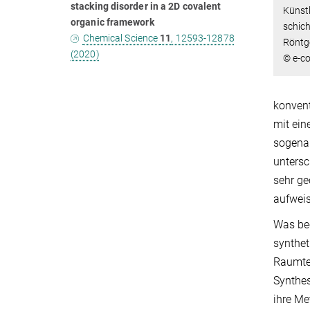
stacking disorder in a 2D covalent
Künstl
organic framework
schich
Chemical Science
11
, 12593-12878
Röntg
(2020)
© e-co
konvent
mit ein
sogenan
untersc
sehr ge
aufweis
Was bee
synthet
Raumtem
Synthes
ihre Me