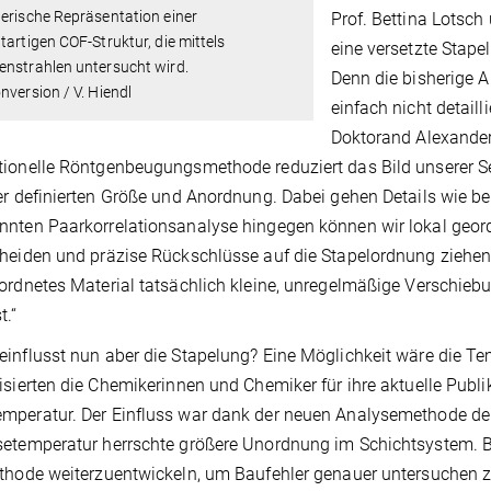
erische Repräsentation einer
Prof. Bettina Lotsch 
tartigen COF-Struktur, die mittels
eine versetzte Stap
enstrahlen untersucht wird.
Denn die bisherige A
nversion / V. Hiendl
einfach nicht detail
Doktorand Alexander 
ionelle Röntgenbeugungsmethode reduziert das Bild unserer Se
er definierten Größe und Anordnung. Dabei gehen Details wie bei
nten Paarkorrelationsanalyse hingegen können wir lokal geor
heiden und präzise Rückschlüsse auf die Stapelordnung ziehen. 
ordnetes Material tatsächlich kleine, unregelmäßige Verschie
t.“
influsst nun aber die Stapelung? Eine Möglichkeit wäre die Tem
isierten die Chemikerinnen und Chemiker für ihre aktuelle Publ
peratur. Der Einfluss war dank der neuen Analysemethode deut
etemperatur herrschte größere Unordnung im Schichtsystem. Be
thode weiterzuentwickeln, um Baufehler genauer untersuchen z