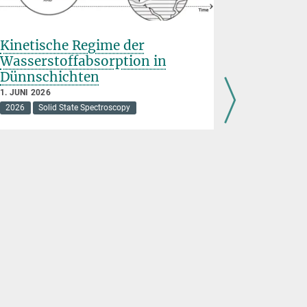
Kinetische Regime der
Abbildu
Wasserstoffabsorption in
Einzelm
Dünnschichten
18. MAI 2026
2026
1. JUNI 2026
2026
Solid State Spectroscopy