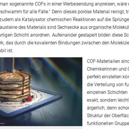
an sogenannte COFs in einer Werbesendung anpreisen, wäre der 
chwamm für alle Fälle.“ Denn dieses poröse Material reinigt, t
t zudem als Katalysator chemischen Reaktionen auf die Sprünge
usteine des Materials sind Sechsecke aus organische Moleküle
tigen Schicht anordnen. Aufeinander gestapelt bilden diese S
k, das durch die kovalenten Bindungen zwischen den Molekül
bil ist.
COF-Materialien sind
Chemikerinnen und C
perfekt einstellen k
die Verteilung von f
einzelnen Schichten 
exakt, sondern leicht
ärgerlich, denn sch
Struktur der Oberfl
funktionellen Grupp