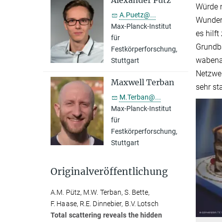
Alexander Pütz
Würde m
A.Puetz@...
Wunders
Max-Planck-Institut
es hilf
für
Grundba
Festkörperforschung,
wabenar
Stuttgart
Netzwer
Maxwell Terban
sehr sta
M.Terban@...
Max-Planck-Institut
für
Festkörperforschung,
Stuttgart
Originalveröffentlichung
A.M. Pütz, M.W. Terban, S. Bette,
F. Haase, R.E. Dinnebier, B.V. Lotsch
Total scattering reveals the hidden