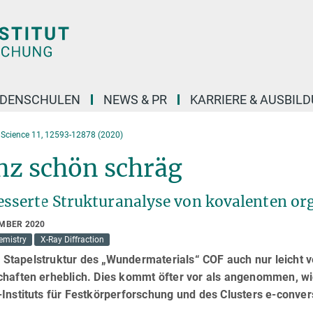
DENSCHULEN
NEWS & PR
KARRIERE & AUSBIL
Science 11, 12593-12878 (2020)
nz schön schräg
esserte Strukturanalyse von kovalenten o
EMBER 2020
mistry
X-Ray Diffraction
e Stapelstruktur des „Wundermaterials“ COF auch nur leicht v
chaften erheblich. Dies kommt öfter vor als angenommen, 
-Instituts für Festkörperforschung und des Clusters e-conve