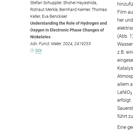
Stefan Schuppler, Shohei Hayashida,
hinzufü
Rotraut Merkle, Bernhard Keimer, Thomas
Film a
Keller, Eva Benckiser
her und
Understanding the Role of Hydrogen and
elektri
Oxygen in Electronic Phase Changes of
(Abb. 1
Nickelates
Adv. Funct. Mater. 2024, 2419253
Wassers
DOI
z.B. ei
eingese
Katalys
Atmosp
allem a
LaNiO
3
erfolgt
Sauerst
führt z
Eine ge