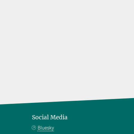
n
rnhard
lien…
Social Media
Bluesky