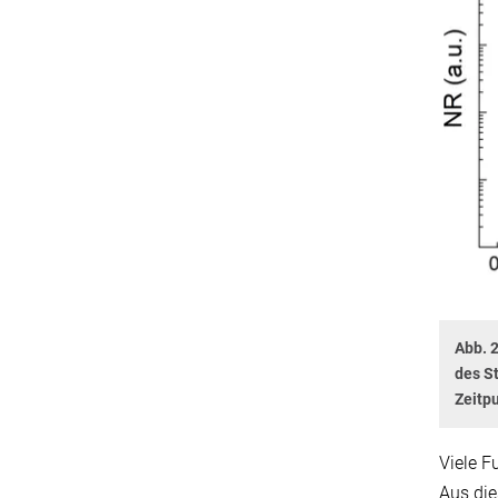
Abb. 2
des S
Zeitp
Viele F
Aus die