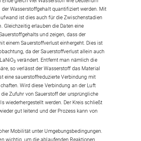
 Ende gleich viel Wasserstoff wie Deuterium
 der Wasserstoffgehalt quantifiziert werden. Mit
fwand ist dies auch für die Zwischenstadien
. Gleichzeitig erlauben die Daten eine
Sauerstoffgehalts und zeigen, dass der
t einem Sauerstoffverlust einhergeht. Dies ist
obachtung, da der Sauerstoffverlust allein auch
 LaNiO
verändert. Entfernt man nämlich die
3
re, so verlässt der Wasserstoff das Material
st eine sauerstoffreduzierte Verbindung mit
chaften. Wird diese Verbindung an der Luft
die Zufuhr von Sauerstoff der ursprüngliche
s wiederhergestellt werden. Der Kreis schließt
 wieder gut leitend und der Prozess kann von
 hoher Mobilität unter Umgebungsbedingungen.
ten wichtig, um die ablaufenden Reaktionen