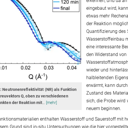
erkennen, und da am
eingebaut wird, kann
etwas mehr Rechenau
der Reaktion möglich
Quantifizierung des 
Wasserstoffeinbau mi
eine interessante Be
den Widerstand von
Wasserstoffatmosphä
wieder und hinterläs
halbleitenden Eigens
erwärmt, kann durch 
: Neutronenreflektivität (NR) als Funktion
Zustand des Material
treuvektors Q, oben zu verschiedenen
sich, die Probe wird
unkten der Reaktion mit
…
[mehr]
neuem beginnen.
unktionsmaterialien enthalten Wasserstoff und Sauerstoff mit
sem Grund sind in-situ Untersuchungen wie die hier vorgestell