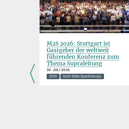
Schlüssel
M2S 2026: Stuttgart ist
Gastgeber der weltweit
Ta
NiSe
führenden Konferenz zum
2
5
Thema Supraleitung
30. JULI 2026
2026
Solid State Spectroscopy
schaften
hese zu
and ein
t über
nsames
Planck-
ung. Daran