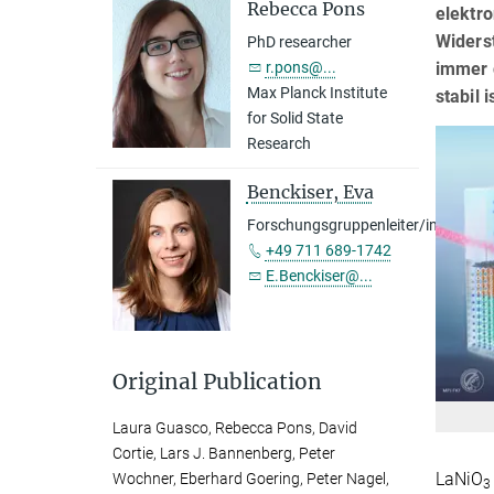
Rebecca Pons
elektr
Widerst
PhD researcher
immer d
r.pons@...
Max Planck Institute
stabil 
for Solid State
Research
Benckiser, Eva
Forschungsgruppenleiter/in
+49 711 689-1742
E.Benckiser@...
Original Publication
Laura Guasco, Rebecca Pons, David
Cortie, Lars J. Bannenberg, Peter
LaNiO
Wochner, Eberhard Goering, Peter Nagel,
3