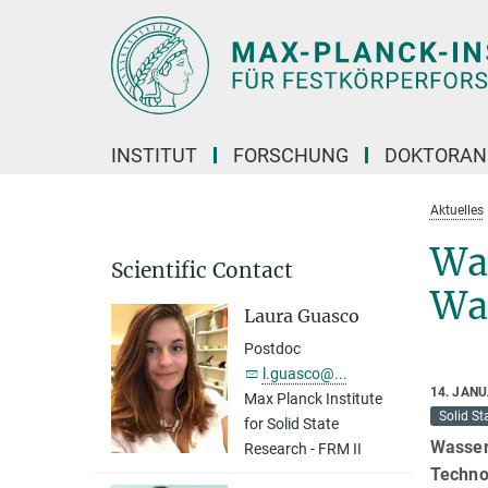
Hauptinhalt
INSTITUT
FORSCHUNG
DOKTORAN
Aktuelles
Was
Scientific Contact
Wa
Laura Guasco
Postdoc
l.guasco@...
14. JAN
Max Planck Institute
Solid St
for Solid State
Wasser
Research - FRM II
Technol