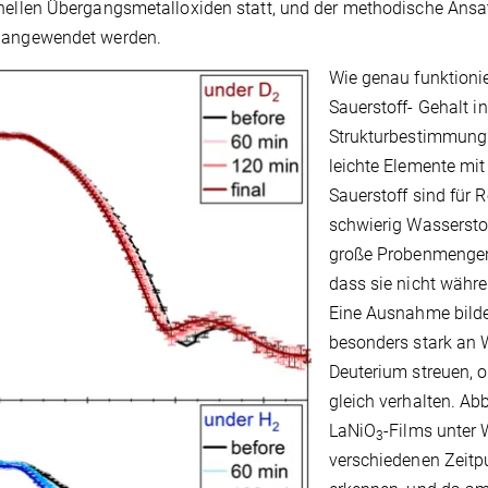
nellen Übergangsmetalloxiden statt, und der methodische Ansatz
 angewendet werden.
Wie genau funktioni
Sauerstoff- Gehalt i
Strukturbestimmung 
leichte Elemente mit
Sauerstoff sind für 
schwierig Wasserstof
große Probenmengen 
dass sie nicht währ
Eine Ausnahme bilde
besonders stark an 
Deuterium streuen, 
gleich verhalten. Ab
LaNiO
-Films unter
3
verschiedenen Zeitpu