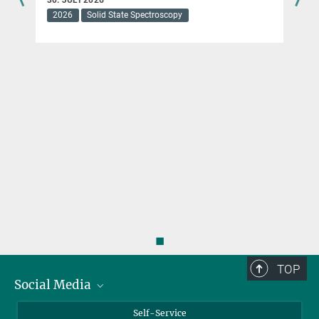
2026
Solid State Spectroscopy
◼
TOP
Social Media
Bluesky
Self-Service