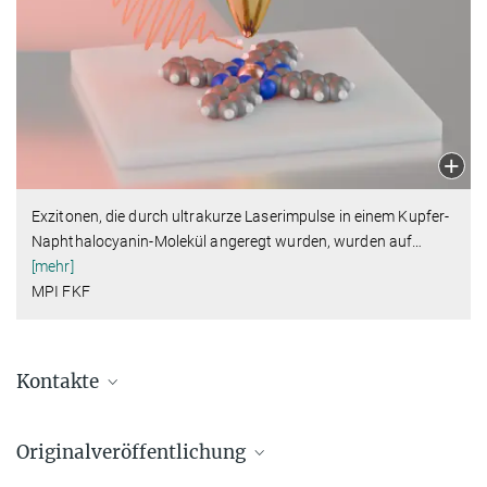
Exzitonen, die durch ultrakurze Laserimpulse in einem Kupfer-
Naphthalocyanin-Molekül angeregt wurden, wurden auf
…
[mehr]
MPI FKF
Kontakte
Garg, Manish
Originalveröffentlichung
Forschungsgruppenleiter/in
+49 711 689-1639