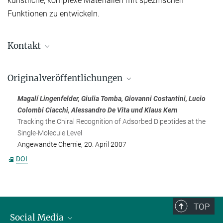
künstliche, komplexe Materialien mit spezifischen
Funktionen zu entwickeln.
Kontakt
Magalí Lingenfelder
Originalveröffentlichungen
+49 711 689-1620
+49 711 689-1662
Magalí Lingenfelder, Giulia Tomba, Giovanni Costantini, Lucio
m.lingenfelder@...
Colombi Ciacchi, Alessandro De Vita und Klaus Kern
Max-Planck-Institut für Festkörperforschung, Stuttgart
Tracking the Chiral Recognition of Adsorbed Dipeptides at the
Single-Molecule Level
Angewandte Chemie, 20. April 2007
DOI
TOP
Social Media