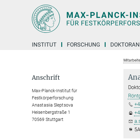
Hauptinhalt
INSTITUT
FORSCHUNG
DOKTORAN
Mitarbeite
Ana
Anschrift
Dokto
Max-Planck-Institut für
Röntg
Festkörperforschung
+4
Anastasiia Sleptsova
Heisenbergstraße 1
+4
70569 Stuttgart
a.
5A