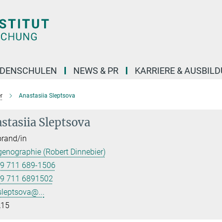
DENSCHULEN
NEWS & PR
KARRIERE & AUSBIL
r
Anastasiia Sleptsova
stasiia Sleptsova
rand/in
enographie (Robert Dinnebier)
9 711 689-1506
9 711 6891502
sleptsova@...
15