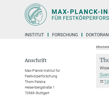
Hauptinhalt
INSTITUT
FORSCHUNG
DOKTORAN
Mitarbeite
Tho
Anschrift
Wisse
Max-Planck-Institut für
Quant
Festkörperforschung
t.
Thom Palstra
Heisenbergstraße 1
70569 Stuttgart