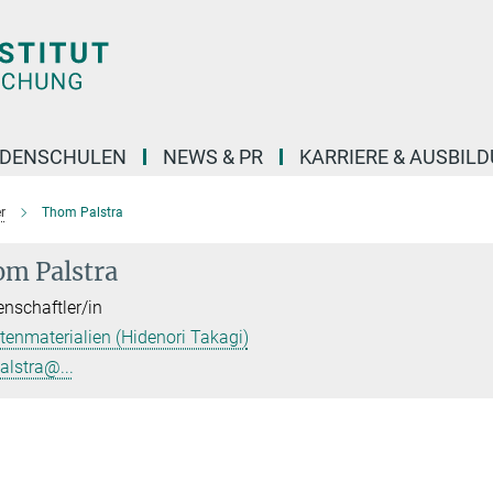
DENSCHULEN
NEWS & PR
KARRIERE & AUSBIL
r
Thom Palstra
m Palstra
nschaftler/in
enmaterialien (Hidenori Takagi)
palstra@...