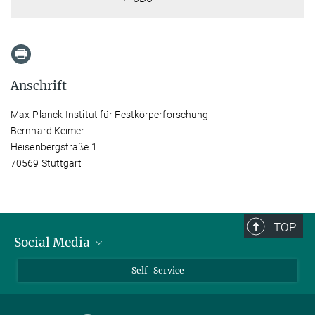
Anschrift
Max-Planck-Institut für Festkörperforschung
Bernhard Keimer
Heisenbergstraße 1
70569 Stuttgart
TOP
Social Media
Bluesky
Self-Service
LinkedIn
YouTube