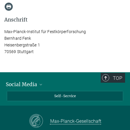
Anschrift
Max-Planck-Institut für Festkörperforschung
Bernhard Fenk
Heisenbergstraße 1
70569 Stuttgart
TOP
Social Media
Bluesky
Self-Service
LinkedIn
YouTube
Max-Planck-Gesellschaft
Facebook