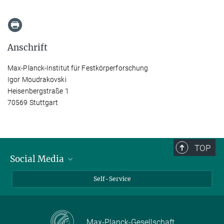
Anschrift
Max-Planck-Institut für Festkörperforschung
Igor Moudrakovski
Heisenbergstraße 1
70569 Stuttgart
TOP
Social Media
Bluesky
Self-Service
LinkedIn
YouTube
Max-Planck-Gesellschaft