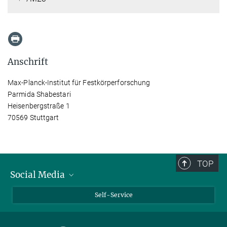
Anschrift
Max-Planck-Institut für Festkörperforschung
Parmida Shabestari
Heisenbergstraße 1
70569 Stuttgart
TOP
Social Media
Bluesky
Self-Service
LinkedIn
YouTube