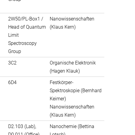
2W50/PL-Box1 /
Nanowissenschaften
Head of Quantum
(Klaus Kern)
Limit
Spectroscopy
Group
3C2
Organische Elektronik
(Hagen Klauk)
6D4
Festkörper-
Spektroskopie (Bernhard
Keimer)
Nanowissenschaften
(Klaus Kern)
D2.103 (Lab),
Nanochemie (Bettina
D0.011 (Office)
Lotsch)