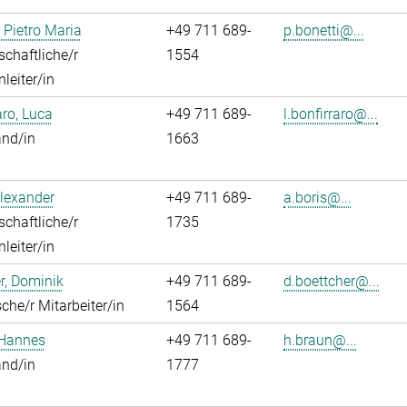
, Pietro Maria
+49 711 689-
p.bonetti@...
chaftliche/r
1554
leiter/in
aro, Luca
+49 711 689-
l.bonfirraro@...
and/in
1663
Alexander
+49 711 689-
a.boris@...
chaftliche/r
1735
leiter/in
r, Dominik
+49 711 689-
d.boettcher@...
che/r Mitarbeiter/in
1564
 Hannes
+49 711 689-
h.braun@...
and/in
1777