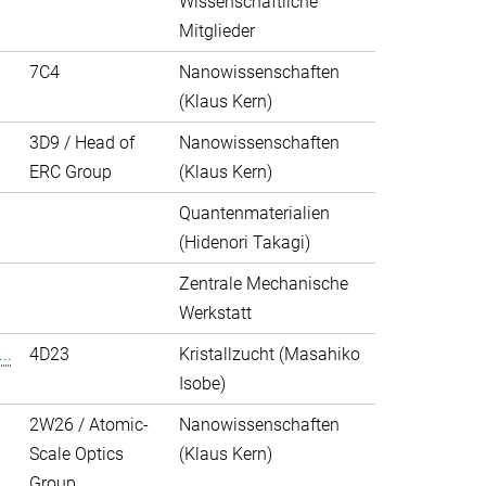
Wissenschaftliche
Mitglieder
7C4
Nanowissenschaften
(Klaus Kern)
3D9 / Head of
Nanowissenschaften
ERC Group
(Klaus Kern)
Quantenmaterialien
(Hidenori Takagi)
Zentrale Mechanische
Werkstatt
..
4D23
Kristallzucht (Masahiko
Isobe)
2W26 / Atomic-
Nanowissenschaften
Scale Optics
(Klaus Kern)
Group