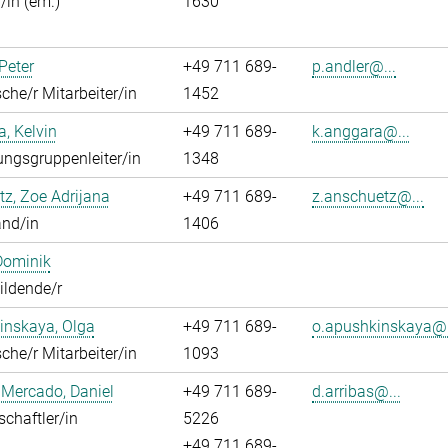
/in (em.)
1630
 Peter
+49 711 689-
p.andler@...
che/r Mitarbeiter/in
1452
, Kelvin
+49 711 689-
k.anggara@...
ngsgruppenleiter/in
1348
z, Zoe Adrijana
+49 711 689-
z.anschuetz@...
and/in
1406
Dominik
ildende/r
inskaya, Olga
+49 711 689-
o.apushkinskaya@.
che/r Mitarbeiter/in
1093
 Mercado, Daniel
+49 711 689-
d.arribas@...
chaftler/in
5226
+49 711 689-