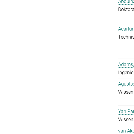
Abdulh
Doktor
Acartür
Technis
Adams,
Ingenie
Agustss
Wissens
Yan Pa
Wissens
van Ake