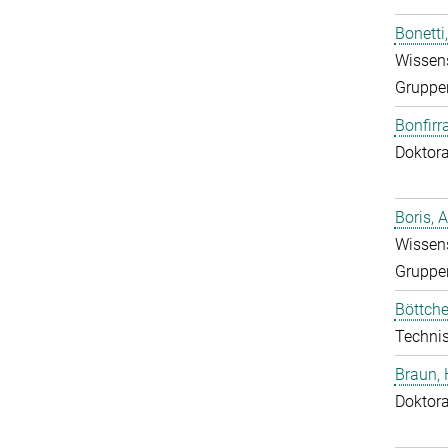
Bonetti
Wissens
Gruppen
Bonfirr
Doktor
Boris, 
Wissens
Gruppen
Böttche
Technis
Braun,
Doktor