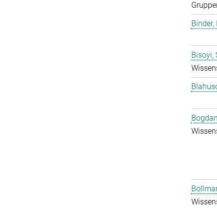
Gruppen
Binder, 
Bisoyi,
Wissens
Blahus
Bogdan
Wissens
Bollman
Wissens