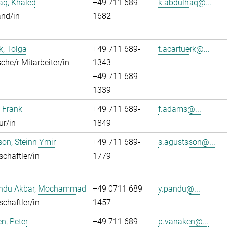
aq, Khaled
+49 711 689-
k.abdulhaq@...
and/in
1682
k, Tolga
+49 711 689-
t.acartuerk@...
che/r Mitarbeiter/in
1343
+49 711 689-
1339
 Frank
+49 711 689-
f.adams@...
ur/in
1849
on, Steinn Ymir
+49 711 689-
s.agustsson@...
chaftler/in
1779
ndu Akbar, Mochammad
+49 0711 689
y.pandu@...
chaftler/in
1457
n, Peter
+49 711 689-
p.vanaken@...