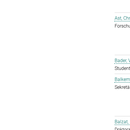
Ast, Chr
Forschu
Bader, 
Student
Balkem
Sekretä
Balzat,
Doktor