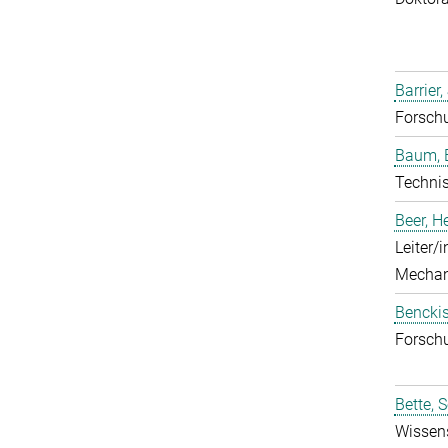
Barrier,
Forschu
Baum, 
Technis
Beer, 
Leiter/
Mechan
Benckis
Forschu
Bette, 
Wissens