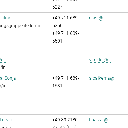
5227
istian
+49 711 689-
c.ast@...
ngsgruppenleiter/in
5250
+49 711 689-
5501
Vera
v.bader@...
/in
a, Sonja
+49 711 689-
s.balkema@...
r/in
1631
 Lucas
+49 89 2180-
l.balzat@...
and/in
77446 (Lab)