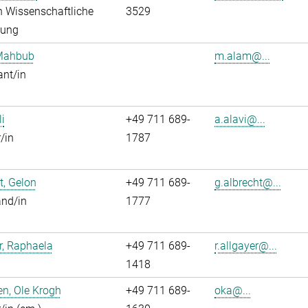
in Wissenschaftliche
3529
tung
Mahbub
m.alam@...
ant/in
li
+49 711 689-
a.alavi@...
/in
1787
t, Gelon
+49 711 689-
g.albrecht@...
and/in
1777
r, Raphaela
+49 711 689-
r.allgayer@...
1418
n, Ole Krogh
+49 711 689-
oka@...