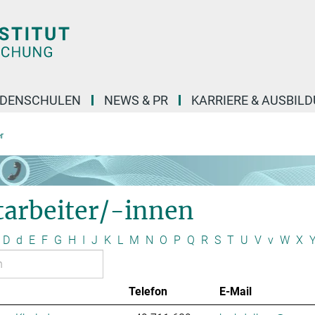
DENSCHULEN
NEWS & PR
KARRIERE & AUSBIL
r
tarbeiter/-innen
D
d
E
F
G
H
I
J
K
L
M
N
O
P
Q
R
S
T
U
V
v
W
X
Telefon
E-Mail