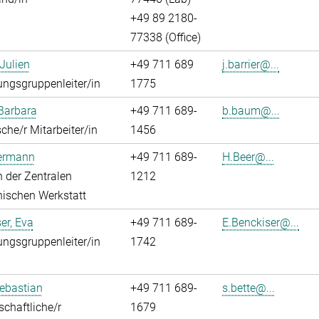
+49 89 2180-
77338 (Office)
 Julien
+49 711 689
j.barrier@...
ngsgruppenleiter/in
1775
Barbara
+49 711 689-
b.baum@...
che/r Mitarbeiter/in
1456
Hermann
+49 711 689-
H.Beer@...
in der Zentralen
1212
ischen Werkstatt
er, Eva
+49 711 689-
E.Benckiser@...
ngsgruppenleiter/in
1742
Sebastian
+49 711 689-
s.bette@...
chaftliche/r
1679