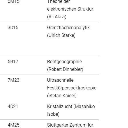
6M15
Theorie der
elektronischen Struktur
(Ali Alavi)
3D15
Grenzflächenanalytik
(Ulrich Starke)
5B17
Röntgenographie
(Robert Dinnebier)
7M23
Ultraschnelle
Festkörperspektroskopie
(Stefan Kaiser)
4D21
Kristallzucht (Masahiko
Isobe)
4M25
Stuttgarter Zentrum für