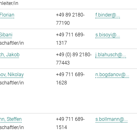
leiter/in
Florian
+49 89 2180-
f.binder@...
77190
 Sibani
+49 711 689-
s.bisoyi@...
chaftler/in
1317
ch, Jakob
+49 (0) 89 2180-
j.blahusch@...
77443
ov, Nikolay
+49 711 689-
n.bogdanov@...
chaftler/in
1628
n, Steffen
+49 711 689-
s.bollmann@...
chaftler/in
1514