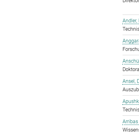
Direktor
Andler,
Technis
Anggara
Forschu
Anschüt
Doktor
Ansel, 
Auszub
Apushk
Technis
Arribas
Wissens