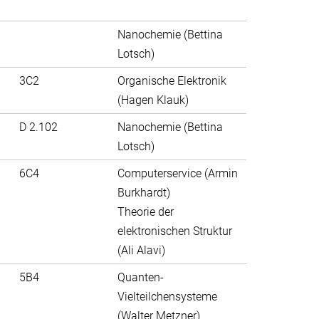
Nanochemie (Bettina
Lotsch)
3C2
Organische Elektronik
(Hagen Klauk)
D 2.102
Nanochemie (Bettina
Lotsch)
6C4
Computerservice (Armin
Burkhardt)
Theorie der
elektronischen Struktur
(Ali Alavi)
5B4
Quanten-
Vielteilchensysteme
(Walter Metzner)