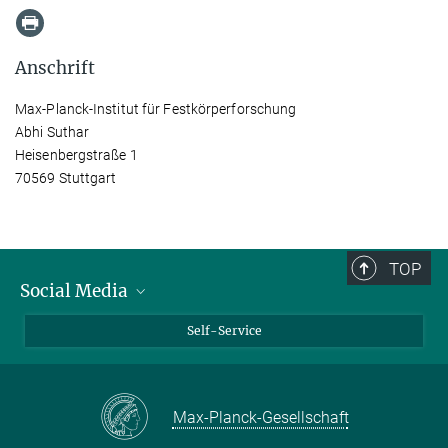
Anschrift
Max-Planck-Institut für Festkörperforschung
Abhi Suthar
Heisenbergstraße 1
70569 Stuttgart
TOP
Social Media
Bluesky
Self-Service
LinkedIn
YouTube
Max-Planck-Gesellschaft
Facebook