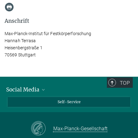
Anschrift
Max-Planck-Institut für Festkörperforschung
Hannah Terrasa
Heisenbergstraße 1
70569 Stuttgart
TOP
Social Media
Bluesky
Self-Service
LinkedIn
YouTube
Max-Planck-Gesellschaft
Facebook