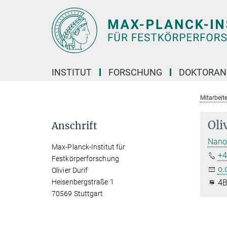
Hauptinhalt
INSTITUT
FORSCHUNG
DOKTORAN
Mitarbeite
Oli
Anschrift
Nanow
Max-Planck-Institut für
+4
Festkörperforschung
o.
Olivier Durif
Heisenbergstraße 1
4B
70569 Stuttgart