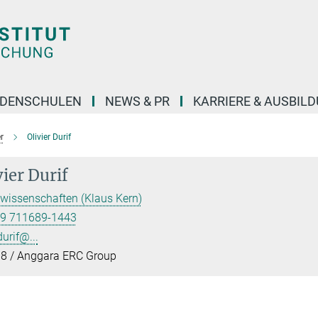
DENSCHULEN
NEWS & PR
KARRIERE & AUSBIL
r
Olivier Durif
vier Durif
issenschaften (Klaus Kern)
9 711689-1443
durif@...
8 / Anggara ERC Group