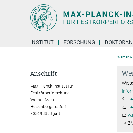
Hauptinhalt
INSTITUT
FORSCHUNG
DOKTORAN
Werner M
We
Anschrift
Wisse
Max-Planck-Institut für
Infor
Festkörperforschung
+4
Werner Marx
Heisenbergstraße 1
+4
70569 Stuttgart
w.
2M