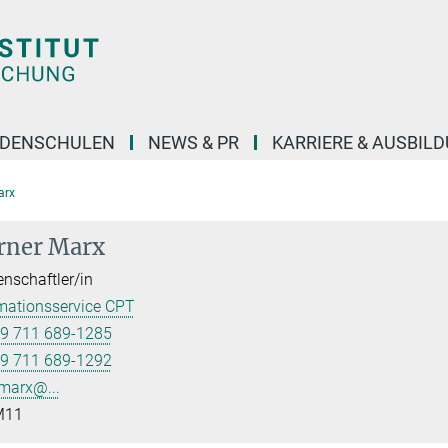
DENSCHULEN
NEWS & PR
KARRIERE & AUSBIL
arx
rner Marx
nschaftler/in
mationsservice CPT
9 711 689-1285
9 711 689-1292
marx@...
11