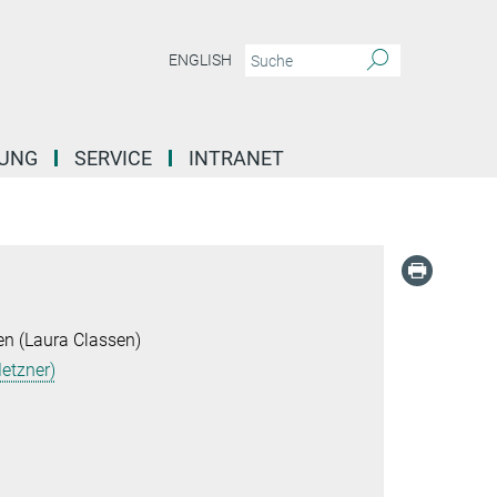
ENGLISH
DUNG
SERVICE
INTRANET
en (Laura Classen)
etzner)