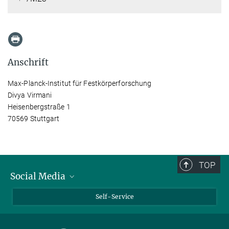
Anschrift
Max-Planck-Institut für Festkörperforschung
Divya Virmani
Heisenbergstraße 1
70569 Stuttgart
TOP
Social Media
Bluesky
Self-Service
LinkedIn
YouTube